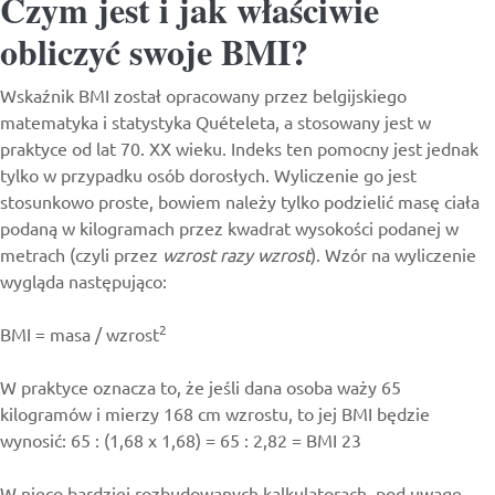
Czym jest i jak właściwie
obliczyć swoje BMI?
Wskaźnik BMI został opracowany przez belgijskiego
matematyka i statystyka Quételeta, a stosowany jest w
praktyce od lat 70. XX wieku. Indeks ten pomocny jest jednak
tylko w przypadku osób dorosłych. Wyliczenie go jest
stosunkowo proste, bowiem należy tylko podzielić masę ciała
podaną w kilogramach przez kwadrat wysokości podanej w
metrach (czyli przez
wzrost razy wzrost
). Wzór na wyliczenie
wygląda następująco:
2
BMI = masa / wzrost
W praktyce oznacza to, że jeśli dana osoba waży 65
kilogramów i mierzy 168 cm wzrostu, to jej BMI będzie
wynosić: 65 : (1,68 x 1,68) = 65 : 2,82 = BMI 23
W nieco bardziej rozbudowanych kalkulatorach, pod uwagę