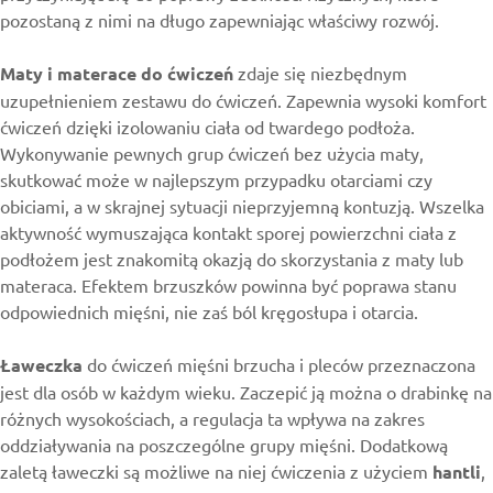
pozostaną z nimi na długo zapewniając właściwy rozwój.
Maty i materace do ćwiczeń
zdaje się niezbędnym
uzupełnieniem zestawu do ćwiczeń. Zapewnia wysoki komfort
ćwiczeń dzięki izolowaniu ciała od twardego podłoża.
Wykonywanie pewnych grup ćwiczeń bez użycia maty,
skutkować może w najlepszym przypadku otarciami czy
obiciami, a w skrajnej sytuacji nieprzyjemną kontuzją. Wszelka
aktywność wymuszająca kontakt sporej powierzchni ciała z
podłożem jest znakomitą okazją do skorzystania z maty lub
materaca. Efektem brzuszków powinna być poprawa stanu
odpowiednich mięśni, nie zaś ból kręgosłupa i otarcia.
Ławeczka
do ćwiczeń mięśni brzucha i pleców przeznaczona
jest dla osób w każdym wieku. Zaczepić ją można o drabinkę na
różnych wysokościach, a regulacja ta wpływa na zakres
oddziaływania na poszczególne grupy mięśni. Dodatkową
zaletą ławeczki są możliwe na niej ćwiczenia z użyciem
hantli
,