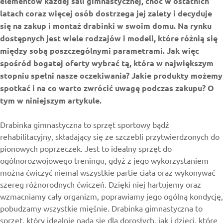
elementów każdej sali gimnastycznej, choć w ostatnich
latach coraz więcej osób dostrzega jej zalety i decyduje
się na zakup i montaż drabinki w swoim domu. Na rynku
dostępnych jest wiele rodzajów i modeli, które różnią się
między sobą poszczególnymi parametrami. Jak więc
spośród bogatej oferty wybrać tą, która w największym
stopniu spełni nasze oczekiwania? Jakie produkty możemy
spotkać i na co warto zwrócić uwagę podczas zakupu? O
tym w niniejszym artykule.
Drabinka gimnastyczna
to sprzęt sportowy bądź
rehabilitacyjny, składający się ze szczebli przytwierdzonych do
pionowych poprzeczek. Jest to idealny sprzęt do
ogólnorozwojowego treningu, gdyż z jego wykorzystaniem
można ćwiczyć niemal wszystkie partie ciała oraz wykonywać
szereg różnorodnych ćwiczeń. Dzięki niej hartujemy oraz
wzmacniamy cały organizm, poprawiamy jego ogólną kondycję,
pobudzamy wszystkie mięśnie. Drabinka gimnastyczna to
sprzęt, który idealnie nada się dla dorosłych, jak i dzieci, które