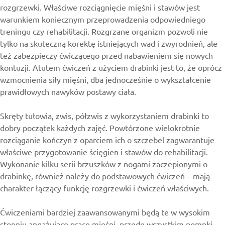
rozgrzewki. Właściwe rozciągnięcie mięśni i stawów jest
warunkiem koniecznym przeprowadzenia odpowiedniego
treningu czy rehabilitacji. Rozgrzane organizm pozwoli nie
tylko na skuteczną korektę istniejących wad i zwyrodnień, ale
też zabezpieczy ćwiczącego przed nabawieniem się nowych
kontuzji. Atutem ćwiczeń z użyciem drabinki jest to, że oprócz
wzmocnienia siły mięśni, dba jednocześnie o wykształcenie
prawidłowych nawyków postawy ciała.
Skręty tułowia, zwis, półzwis z wykorzystaniem drabinki to
dobry początek każdych zajęć. Powtórzone wielokrotnie
rozciąganie kończyn z oparciem ich o szczebel zagwarantuje
właściwe przygotowanie ścięgien i stawów do rehabilitacji.
Wykonanie kilku serii brzuszków z nogami zaczepionymi o
drabinkę, również należy do podstawowych ćwiczeń – mają
charakter łączący funkcję rozgrzewki i ćwiczeń właściwych.
Ćwiczeniami bardziej zaawansowanymi będą te w wysokim
stopniu angażujące pracę mięśni, przede wszystkim pompki,