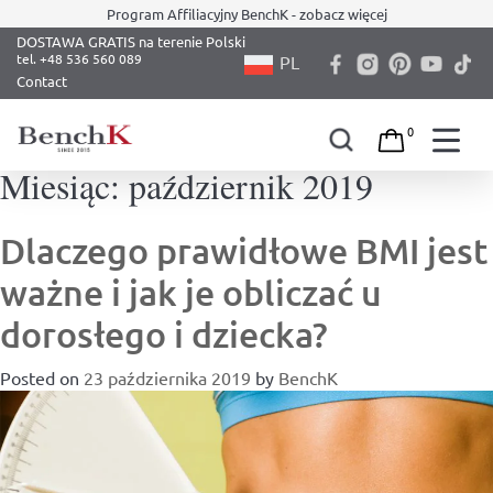
Program Affiliacyjny BenchK - zobacz więcej
DOSTAWA GRATIS na terenie Polski
PL
Contact
0
Miesiąc:
październik 2019
Skip
to
content
Dlaczego prawidłowe BMI jest
ważne i jak je obliczać u
dorosłego i dziecka?
Posted on
23 października 2019
by
BenchK