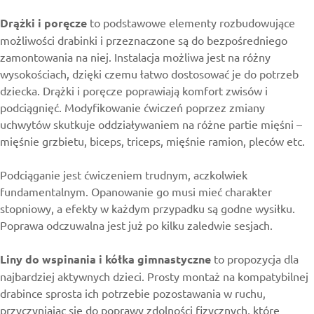
Drążki i poręcze
to podstawowe elementy rozbudowujące
możliwości drabinki i przeznaczone są do bezpośredniego
zamontowania na niej. Instalacja możliwa jest na różny
wysokościach, dzięki czemu łatwo dostosować je do potrzeb
dziecka. Drążki i poręcze poprawiają komfort zwisów i
podciągnięć. Modyfikowanie ćwiczeń poprzez zmiany
uchwytów skutkuje oddziaływaniem na różne partie mięśni –
mięśnie grzbietu, biceps, triceps, mięśnie ramion, pleców etc.
Podciąganie jest ćwiczeniem trudnym, aczkolwiek
fundamentalnym. Opanowanie go musi mieć charakter
stopniowy, a efekty w każdym przypadku są godne wysiłku.
Poprawa odczuwalna jest już po kilku zaledwie sesjach.
Liny do wspinania i kółka gimnastyczne
to propozycja dla
najbardziej aktywnych dzieci. Prosty montaż na kompatybilnej
drabince sprosta ich potrzebie pozostawania w ruchu,
przyczyniając się do poprawy zdolności fizycznych, które