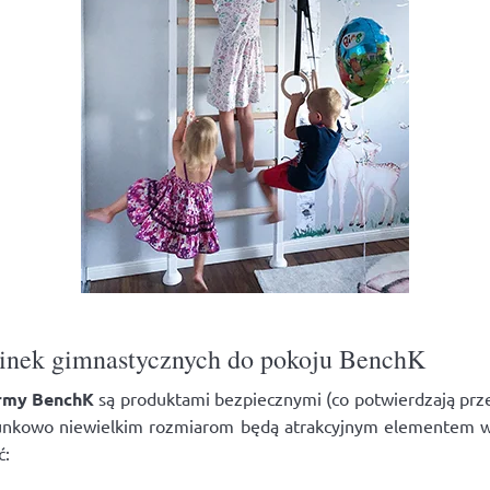
abinek gimnastycznych do pokoju BenchK
irmy BenchK
są produktami bezpiecznymi (co potwierdzają prz
nkowo niewielkim rozmiarom będą atrakcyjnym elementem wy
ć: