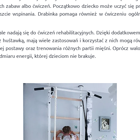
ch zabaw albo ćwiczeń. Początkowo dziecko może uczyć się prz
zcie wspinania. Drabinka pomaga również w ćwiczeniu ogólne
le nadają się do ćwiczeń rehabilitacyjnych. Dzięki dodatkowe
 z huśtawką, mają wiele zastosowań i korzystać z nich mogą rów
wej postawy oraz trenowania różnych partii mięśni. Oprócz wa
iaru energii, której dzieciom nie brakuje.