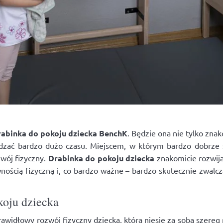
rabinka
do
pokoju
dziecka
BenchK
. Będzie ona nie tylko zn
dzać bardzo dużo czasu. Miejscem, w którym bardzo dobrze 
wój fizyczny.
Drabinka do pokoju dziecka
znakomicie rozwija
nością fizyczną i, co bardzo ważne – bardzo skutecznie zwalcz
koju dziecka
rawidłowy rozwój fizyczny dziecka, która niesie za sobą szereg