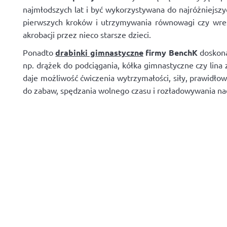
najmłodszych lat i być wykorzystywana do najróżniejszy
pierwszych kroków i utrzymywania równowagi czy wres
akrobacji przez nieco starsze dzieci.
Ponadto
drabinki gimnastyczne
firmy BenchK
doskona
np. drążek do podciągania, kółka gimnastyczne czy lina
daje możliwość ćwiczenia wytrzymałości, siły, prawidło
do zabaw, spędzania wolnego czasu i rozładowywania nadm