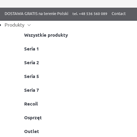
DOSTAWA GRATIS na terenie Polski
Contact
Produkty
Wszystkie produkty
Skip
Seria 1
Strona główna
/
BenchK dla Dzieci
/ Drabinki dla dzieci do pokoju
to
Seria 2
content
Seria 5
Seria 7
Recoil
Osprzęt
Outlet