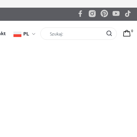
0
akt
PL