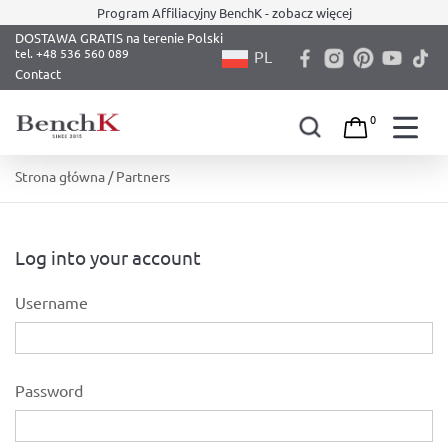
Program Affiliacyjny BenchK - zobacz więcej
DOSTAWA GRATIS na terenie Polski
PL
Contact
0
Skip
Strona główna
/ Partners
to
content
Log into your account
Username
Password