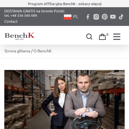
Program Affiliacyjny BenchK - zobacz więcej
DOSTAWA GRATIS na terenie Polski
PL
Contact
0
Skip
Strona główna
/ O BenchK
to
content