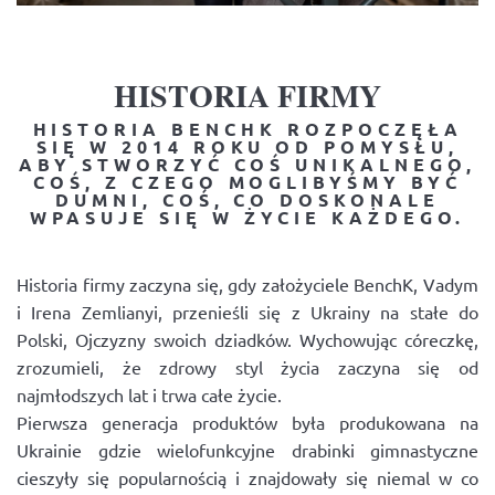
HISTORIA FIRMY
HISTORIA BENCHK ROZPOCZĘŁA
SIĘ W 2014 ROKU OD POMYSŁU,
ABY STWORZYĆ COŚ UNIKALNEGO,
COŚ, Z CZEGO MOGLIBYŚMY BYĆ
DUMNI, COŚ, CO DOSKONALE
WPASUJE SIĘ W ŻYCIE KAŻDEGO.
Historia firmy zaczyna się, gdy założyciele BenchK, Vadym
i Irena Zemlianyi, przenieśli się z Ukrainy na stałe do
Polski, Ojczyzny swoich dziadków. Wychowując córeczkę,
zrozumieli, że zdrowy styl życia zaczyna się od
najmłodszych lat i trwa całe życie.
Pierwsza generacja produktów była produkowana na
Ukrainie gdzie wielofunkcyjne drabinki gimnastyczne
cieszyły się popularnością i znajdowały się niemal w co