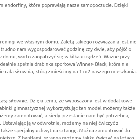
m endorfiny, które poprawiają nasze samopoczucie. Dzięki
eningi we własnym domu. Zaletą takiego rozwiązania jest nie
mi trudno nam wygospodarować godzinę czy dwie, aby pójść o
 domu, warto zaopatrzyć się w kilka urządzeń. Ważne przy
alnie spełnia drabinka sportowa Winner- Black, która nie
e cała siłownia, którą zmieścimy na 1 m2 naszego mieszkania.
całą siłownię. Dzięki temu, że wyposażony jest w dodatkowe
rabinki gimnastycznej wykorzystując ten model możemy także
możemy zamontować, a kiedy przestanie nam być potrzebna,
 Ustawiając ją w odwrotnie, możemy na niej ćwiczyć z
 także specjalny uchwyt na sztangę. Można zamontować do
niejsze. Z hantlami, sztangą możemy także ćwiczyć na leżąco.