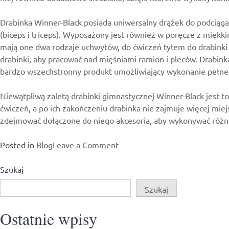
Drabinka Winner-Black posiada uniwersalny drążek do podciąg
(biceps i triceps). Wyposażony jest również w poręcze z mięk
mają one dwa rodzaje uchwytów, do ćwiczeń tyłem do drabinki n
drabinki, aby pracować nad mięśniami ramion i pleców. Drabink
bardzo wszechstronny produkt umożliwiający wykonanie pełneg
Niewątpliwą zaletą drabinki gimnastycznej Winner-Black jest 
ćwiczeń, a po ich zakończeniu drabinka nie zajmuje więcej mie
zdejmować dołączone do niego akcesoria, aby wykonywać różne 
on
Posted in
Blog
Leave a Comment
Idealny
sprzęt
Szukaj
do
Szukaj
uprawiania
crossfitu
Ostatnie wpisy
w