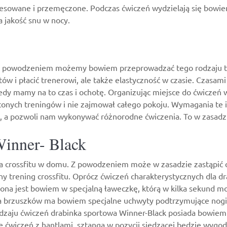
tresowane i przemęczone. Podczas ćwiczeń wydzielają się bowie
a jakość snu w nocy.
ę, z powodzeniem możemy bowiem przeprowadzać tego rodzaju tr
w i płacić trenerowi, ale także elastyczność w czasie. Czasa
y mamy na to czas i ochotę. Organizując miejsce do ćwiczeń w
nych treningów i nie zajmował całego pokoju. Wymagania te ide
a, a pozwoli nam wykonywać różnorodne ćwiczenia. To w zasadzi
Winner- Black
ia crossfitu w domu. Z powodzeniem może w zasadzie zastąpić 
 trening crossfitu. Oprócz ćwiczeń charakterystycznych dla d
żona jest bowiem w specjalną ławeczkę, którą w kilka sekund 
ia brzuszków ma bowiem specjalne uchwyty podtrzymujące nogi.
odzaju ćwiczeń
drabinka sportowa
Winner-Black posiada bowiem
 ćwiczeń z hantlami, sztangą w pozycji siedzącej będzie wygod