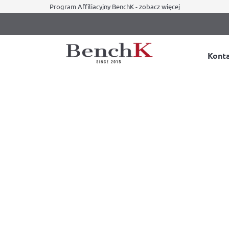
Program Affiliacyjny BenchK - zobacz więcej
Kont
 – doskonały prezent na Komu
doskonały prezent na Komunię
ych Komunii Świętych. Wiele osób, które zostało zaproszon
tatnich latach sprzęt elektroniczny w postaci laptopów, ta
ówmy się jednak, czy na pewno warto ulegać tej modzie?