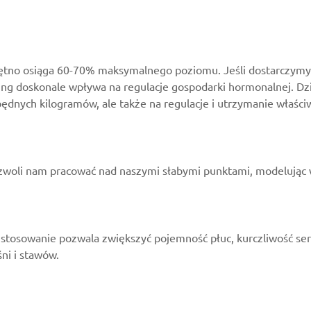
 tętno osiąga 60-70% maksymalnego poziomu. Jeśli dostarczymy 
ing doskonale wpływa na regulacje gospodarki hormonalnej. Dz
ędnych kilogramów, ale także na regulacje i utrzymanie właści
zwoli nam pracować nad naszymi słabymi punktami, modelując wy
ne stosowanie pozwala zwiększyć pojemność płuc, kurczliwość se
ni i stawów.