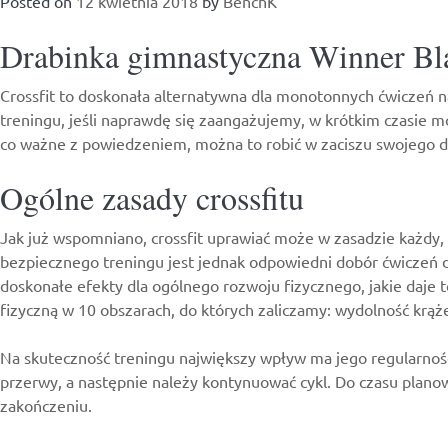
Posted on
12 kwietnia 2018
by
BenchK
–
doskonały
Drabinka gimnastyczna Winner Bla
prezent
na
Crossfit to doskonała alternatywna dla monotonnych ćwiczeń na 
Komunię
treningu, jeśli naprawdę się zaangażujemy, w krótkim czasie m
Świętą
co ważne z powiedzeniem, można to robić w zaciszu swojego 
Ogólne zasady crossfitu
Jak już wspomniano, crossfit uprawiać może w zasadzie każdy
bezpiecznego treningu jest jednak odpowiedni dobór ćwiczeń do
doskonałe efekty dla ogólnego rozwoju fizycznego, jakie daje 
fizyczną w 10 obszarach, do których zaliczamy: wydolność krą
Na skuteczność treningu największy wpływ ma jego regularność 
przerwy, a następnie należy kontynuować cykl. Do czasu planow
zakończeniu.