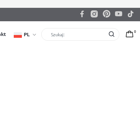
0
akt
PL
nię Świętą
ych na tę ważną uroczystość, szczególnie Rodzice
bletów, smartfonów i konsol do gier to jedne z