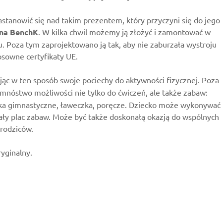
stanowić się nad takim prezentem, który przyczyni się do jego
zna BenchK
.
W kilka chwil możemy ją złożyć i zamontować w
. Poza tym zaprojektowano ją tak, aby nie zaburzała wystroju
osowne certyfikaty UE.
jąc w ten sposób swoje pociechy do aktywności fizycznej. Poza
nóstwo możliwości nie tylko do ćwiczeń, ale także zabaw:
kółka gimnastyczne, ławeczka, poręcze. Dziecko może wykonywać
mały plac zabaw. Może być także doskonałą okazją do wspólnych
 rodziców.
yginalny.