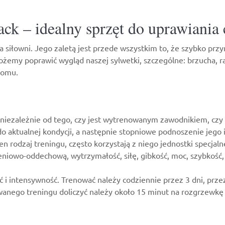
ck – idealny sprzęt do uprawiania
siłowni. Jego zaletą jest przede wszystkim to, że szybko przyn
ożemy poprawić wygląd naszej sylwetki, szczególne: brzucha, ra
domu.
, niezależnie od tego, czy jest wytrenowanym zawodnikiem, c
 aktualnej kondycji, a następnie stopniowe podnoszenie jego i
ten rodzaj treningu, często korzystają z niego jednostki specj
żeniowo-oddechową, wytrzymałość, siłę, gibkość, moc, szybkość
i intensywność. Trenować należy codziennie przez 3 dni, przez
anego treningu doliczyć należy około 15 minut na rozgrzewkę i