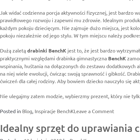
Jak widać codzienna porcja aktywności fizycznej, jest bardzo
prawidłowego rozwoju i zapewni mu zdrowie. Idealnym produk
każdym pokoju dziecięcym. Nie zajmuje dużo miejsca, jest kol
pokoju niezależnie od jego stylu. W tym miejscu należy podkreś
Dużą zaletą
drabinki BenchK
jest to, że jest bardzo wytrzyma
praktycznymi względami drabinka gimnastyczna
BenchK
zamon
wspinania, huśtania na dołączonych do zestawu dodatkowych ak
na niej wiele ewolucji, ćwicząc swoją sprawność i gibkość. Dr
ćwiczeń dla całej rodziny. Aby bowiem dziecko nauczyło się ak
Nie ulegajmy zatem modzie, wybierzmy prezent, który nie tylko 
on
Posted in
Blog
,
Inspiracje BenchK
Leave a Comment
Drabinka
Idealny sprzęt do uprawiania 
gimnastycz
BenchK