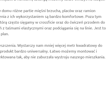
w domu różne partie mięśni brzucha, placów oraz ramion
czenia z ich wykorzystaniem są bardzo komfortowe. Poza tym
którą często sięgamy w crossficie oraz do ćwiczeń przodem do
z taśmami elastycznymi oraz podciągania się na linie. Jest to
plan.
mieszczenia. Wystarczy nam mniej więcej metr kwadratowy do
t to produkt bardzo uniwersalny. Łatwo możemy montować i
ektowana tak, aby nie zaburzała wystroju naszego mieszkania.