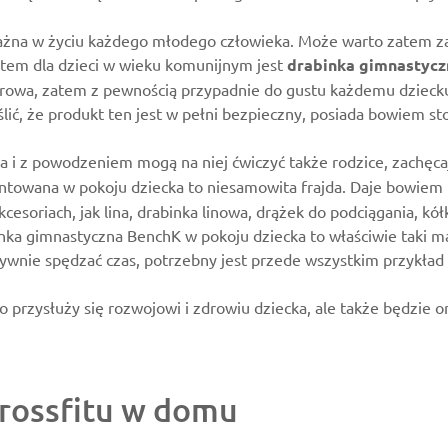
 ważna w życiu każdego młodego człowieka. Może warto zatem za
tem dla dzieci w wieku komunijnym jest
drabinka gimnastyc
orowa, zatem z pewnością przypadnie do gustu każdemu dziecku
lić, że produkt ten jest w pełni bezpieczny, posiada bowiem st
ła i z powodzeniem mogą na niej ćwiczyć także rodzice, zachęca
towana w pokoju dziecka to niesamowita frajda. Daje bowiem m
cesoriach, jak lina, drabinka linowa, drążek do podciągania, 
abinka gimnastyczna BenchK w pokoju dziecka to właściwie taki 
tywnie spędzać czas, potrzebny jest przede wszystkim przykład
przysłuży się rozwojowi i zdrowiu dziecka, ale także będzie or
crossfitu w domu
na