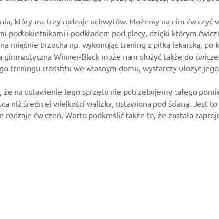
ania, który ma trzy rodzaje uchwytów. Możemy na nim ćwiczyć 
kimi podłokietnikami i podkładem pod plecy, dzięki którym ćwi
a mięśnie brzucha np. wykonując trening z piłką lekarską, po 
a gimnastyczna Winner-Black może nam służyć także do ćwiczeń 
o treningu crossfitu we własnym domu, wystarczy ułożyć jego 
to, że na ustawienie tego sprzętu nie potrzebujemy całego po
jsca niż średniej wielkości walizka, ustawiona pod ścianą. Jes
rodzaje ćwiczeń. Warto podkreślić także to, że została zaproj