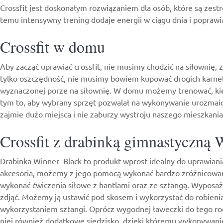
Crossfit jest doskonałym rozwiązaniem dla osób, które są zes
temu intensywny trening dodaje energii w ciągu dnia i poprawi
Crossfit w domu
Aby zacząć uprawiać crossfit, nie musimy chodzić na siłowni
tylko oszczędność, nie musimy bowiem kupować drogich karnetó
wyznaczonej porze na siłownię. W domu możemy trenować, kied
tym to, aby wybrany sprzęt pozwalał na wykonywanie urozmaico
zajmie dużo miejsca i nie zaburzy wystroju naszego mieszkani
Crossfit z drabinką gimnastyczną 
Drabinka Winner- Black to produkt wprost idealny do uprawian
akcesoria, możemy z jego pomocą wykonać bardzo zróżnicowany
wykonać ćwiczenia siłowe z hantlami oraz ze sztangą. Wyposa
zdjąć. Możemy ją ustawić pod skosem i wykorzystać do robien
wykorzystaniem sztangi. Oprócz wygodnej ławeczki do tego r
niej również dodatkowe siedzisko, dzięki któremu wykonywanie