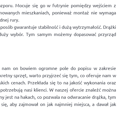
ozporu. Mocuje się go w futrynie pomiędzy wejściem z
najmowanych mieszkaniach, ponieważ montaż nie wymaga
dnej rury.
sposób gwarantuje stabilność i dużą wytrzymałość. Drążki
o duży wybór. Tym samym możemy dopasować przyrząd
je nam on bowiem ogromne pole do popisu w zakresie
etny sprzęt, warto przyjrzeć się tym, co oferuje nam w
skich cenach. Przekłada się to na jakość wykonania oraz
otrzebują nasi klienci. W naszej ofercie znaleźć można
 jest na hakach, co pozwala na odwracanie drążka, tym
ię, aby zajmował on jak najmniej miejsca, a dawał jak