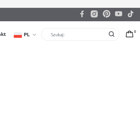
0
akt
PL