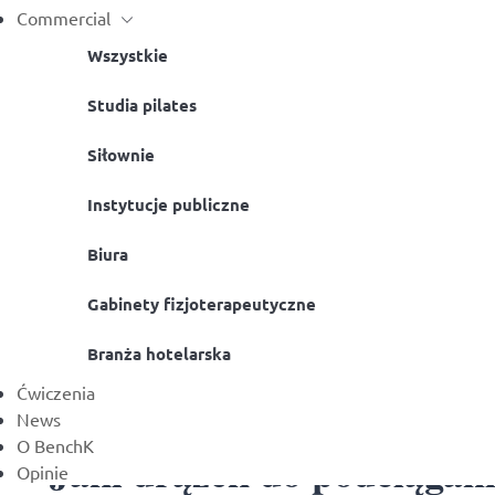
Commercial
Wszystkie
Studia pilates
Siłownie
Instytucje publiczne
Biura
Gabinety fizjoterapeutyczne
Branża hotelarska
Ćwiczenia
News
O BenchK
Jaki drążek do podciągan
Opinie