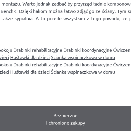
ch montażu. Warto jednak zadbać by przyrząd ładnie komponował
rki BenchK. Dzięki hakom można łatwo zdjąć go ze ściany. 
 także sypialnia. A to przede wszystkim z tego powodu, że
pokoju
Drabinki rehabilitacyjne
Drabinki koordynacyjne
Ćwiczen
zieci
Huśtawki dla dzieci
Ścianka wspinaczkowa w domu
pokoju
Drabinki rehabilitacyjne
Drabinki koordynacyjne
Ćwiczen
zieci
Huśtawki dla dzieci
Ścianka wspinaczkowa w domu
Bezpieczne
i chronione zakupy