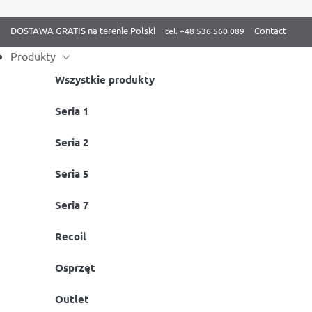
DOSTAWA GRATIS na terenie Polski
Contact
Produkty
Wszystkie produkty
Skip
Seria 1
Strona główna
/
Artykuły
/ Jaki drążek do podciągania?
to
Seria 2
content
Seria 5
Seria 7
Recoil
Osprzęt
Outlet