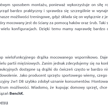
 łatwym sposobem montażu, ponieważ wykorzystuje on siłę r
zyrząd bardzo praktyczny i sprawdza się szczególnie w wy
asze możliwości treningowe, gdyż składa się on wyłącznie z je
który mocowany jest do ściany za pomocą haków oraz śrub. Taki 
 wielu konfiguracjach. Dzięki temu mamy naprawdę bardz
kup wielofunkcyjnego drążka mocowanego wspornikowo. Da
u partii mięśniowych. Zanim jednak zdecydujemy się na konkr
 aukcyjnych dostępne są drążki do ćwiczeń często w bardzo ni
owolenie. Jako producent sprzętu sportowego wiemy, czego p
cyjny 2w1 D8 szybko zdobył uznanie konsumentów. Montowany
ktrum możliwości. Wiadomo, że kupując domowy sprzęt, chce s
wiązań
BenchK
.
domu