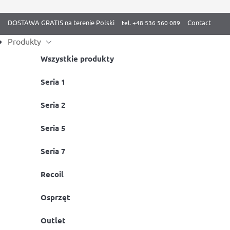
DOSTAWA GRATIS na terenie Polski
Contact
Produkty
Wszystkie produkty
Miesiąc:
marzec 2019
Skip
Seria 1
to
Seria 2
content
Wymarzony pokój dziecka, w z
Seria 5
temperamentu
Seria 7
Posted on
19 marca 2019
by
BenchK
Recoil
Osprzęt
Outlet