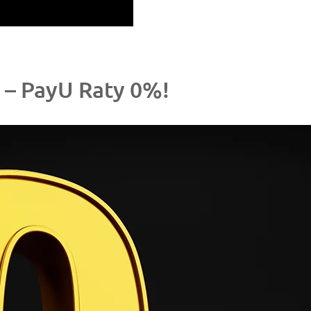
y
 – PayU Raty 0%!
nych
ntu