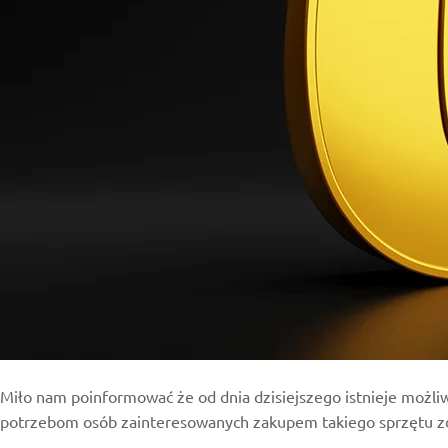
Miło nam poinformować że od dnia dzisiejszego istnieje możl
potrzebom osób zainteresowanych zakupem takiego sprzętu zde