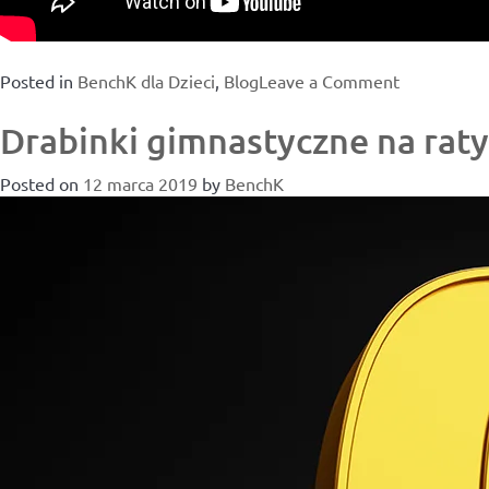
on
Posted in
BenchK dla Dzieci
,
Blog
Leave a Comment
Wymarzon
Drabinki gimnastyczne na raty
pokój
dziecka,
Posted on
12 marca 2019
by
BenchK
w
zależności
od
indywidual
potrzeb,
upodobań
i
temperame