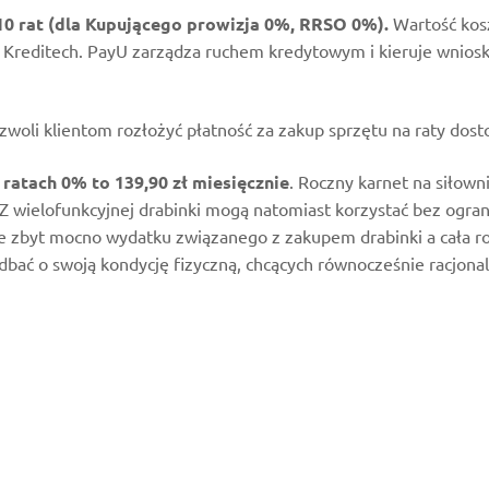
 10 rat (dla Kupującego prowizja 0%, RRSO 0%).
Wartość kosz
az Kreditech. PayU zarządza ruchem kredytowym i kieruje wnio
woli klientom rozłożyć płatność za zakup sprzętu na raty dos
ratach 0% to 139,90 zł miesięcznie
. Roczny karnet na siłown
Z wielofunkcyjnej drabinki mogą natomiast korzystać bez ogra
 zbyt mocno wydatku związanego z zakupem drabinki a cała rod
dbać o swoją kondycję fizyczną, chcących równocześnie racjon