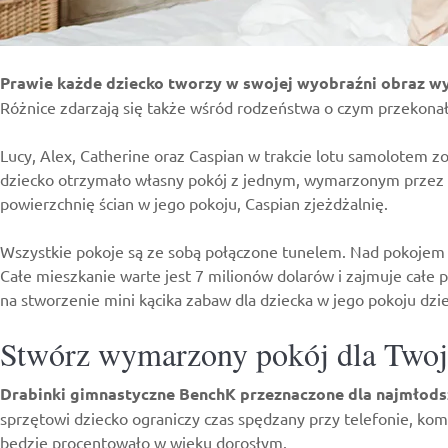
Prawie każde dziecko tworzy w swojej wyobraźni obraz w
Różnice zdarzają się także wśród rodzeństwa o czym przekonał
Lucy, Alex, Catherine oraz Caspian w trakcie lotu samolotem 
dziecko otrzymało własny pokój z jednym, wymarzonym przez s
powierzchnię ścian w jego pokoju, Caspian zjeżdżalnię.
Wszystkie pokoje są ze sobą połączone tunelem. Nad pokojem Al
Całe mieszkanie warte jest 7 milionów dolarów i zajmuje całe 
na stworzenie mini kącika zabaw dla dziecka w jego pokoju d
Stwórz wymarzony pokój dla Twoj
Drabinki gimnastyczne BenchK
przeznaczone dla najmłodsz
sprzętowi dziecko ograniczy czas spędzany przy telefonie, ko
będzie procentowało w wieku dorosłym.