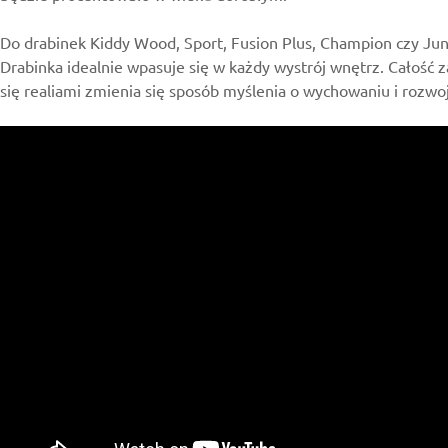
Do drabinek Kiddy Wood, Sport, Fusion Plus, Champion czy Junio
Drabinka idealnie wpasuje się w każdy wystrój wnętrz. Całość 
się realiami zmienia się sposób myślenia o wychowaniu i rozwo