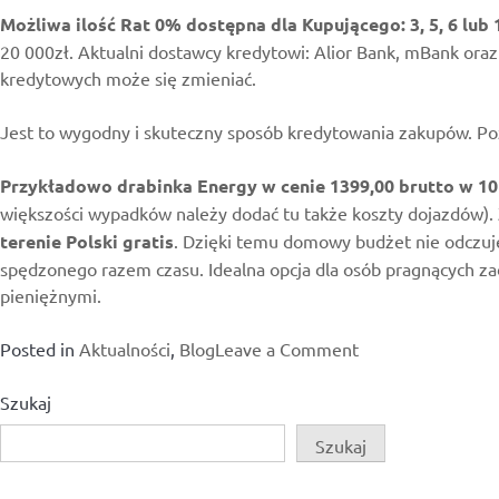
Możliwa ilość Rat 0% dostępna dla Kupującego: 3, 5, 6 lub
20 000zł. Aktualni dostawcy kredytowi: Alior Bank, mBank or
kredytowych może się zmieniać.
Jest to wygodny i skuteczny sposób kredytowania zakupów. Poz
Przykładowo drabinka Energy w cenie 1399,00 brutto w 10 
większości wypadków należy dodać tu także koszty dojazdów). 
terenie Polski gratis
. Dzięki temu domowy budżet nie odczuje
spędzonego razem czasu. Idealna opcja dla osób pragnących za
pieniężnymi.
on
Posted in
Aktualności
,
Blog
Leave a Comment
Drabinki
gimnastyczne
Szukaj
na
Szukaj
raty
–