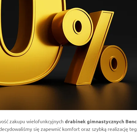
iwość zakupu wielofunkcyjnych
drabinek gimnastycznych Benc
cydowaliśmy się zapewnić komfort oraz szybką realizację tego