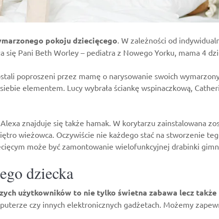
ymarzonego pokoju dziecięcego
. W zależności od indywidua
a się Pani Beth Worley – pediatra z Nowego Yorku, mama 4 dzie
zostali poproszeni przez mamę o narysowanie swoich wymarzony
iebie elementem. Lucy wybrała ściankę wspinaczkową, Catheri
exa znajduje się także hamak. W korytarzu zainstalowana został
piętro wieżowca. Oczywiście nie każdego stać na stworzenie teg
ziecięcym może być zamontowanie wielofunkcyjnej drabinki gim
ego dziecka
ych użytkowników to nie tylko świetna zabawa lecz także 
mputerze czy innych elektronicznych gadżetach. Możemy zapewn