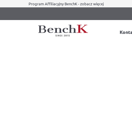
Program Affiliacyjny BenchK - zobacz więcej
Kont
ależności od indywidualnych p