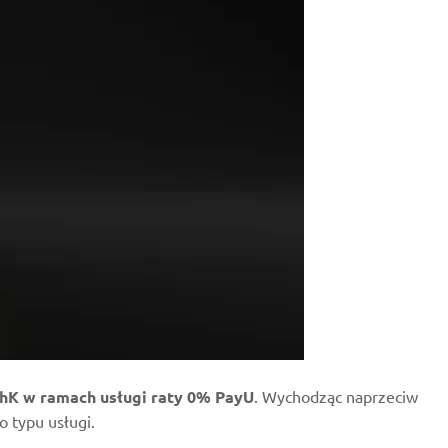
hK w ramach usługi raty 0% PayU
. Wychodząc naprzeciw
 typu usługi.