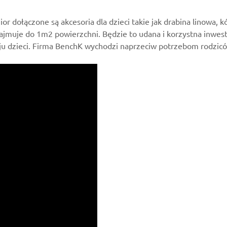
r dołączone są akcesoria dla dzieci takie jak drabina linowa, 
zajmuje do 1m2 powierzchni. Będzie to udana i korzystna inwest
ju dzieci. Firma BenchK wychodzi naprzeciw potrzebom rodziców