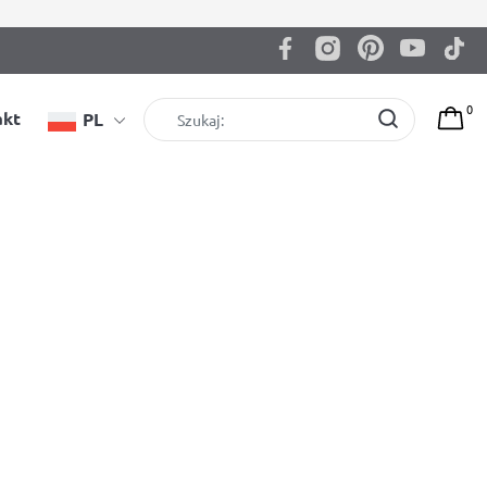
0
akt
PL
otrzeb, upodobań i