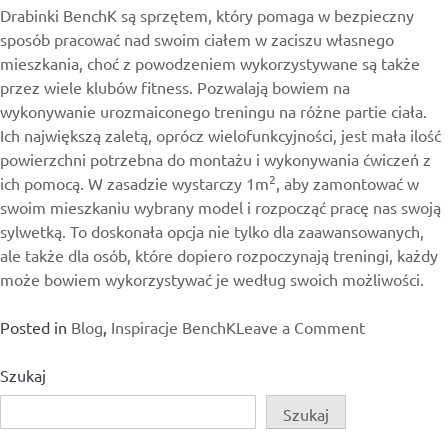
Drabinki BenchK są sprzętem, który pomaga w bezpieczny
sposób pracować nad swoim ciałem w zaciszu własnego
mieszkania, choć z powodzeniem wykorzystywane są także
przez wiele klubów fitness. Pozwalają bowiem na
wykonywanie urozmaiconego treningu na różne partie ciała.
Ich największą zaletą, oprócz wielofunkcyjności, jest mała ilość
powierzchni potrzebna do montażu i wykonywania ćwiczeń z
2
ich pomocą. W zasadzie wystarczy 1m
, aby zamontować w
swoim mieszkaniu wybrany model i rozpocząć pracę nas swoją
sylwetką. To doskonała opcja nie tylko dla zaawansowanych,
ale także dla osób, które dopiero rozpoczynają treningi, każdy
może bowiem wykorzystywać je według swoich możliwości.
on
Posted in
Blog
,
Inspiracje BenchK
Leave a Comment
Drabinki
gimnastycz
Szukaj
BenchK
Szukaj
w
sklepie