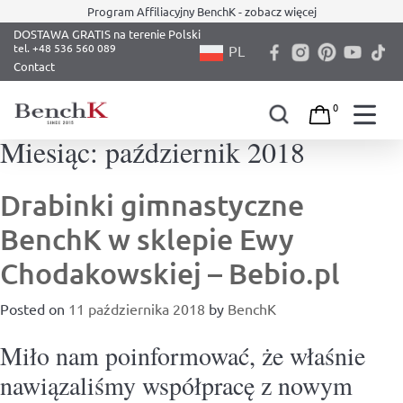
Program Affiliacyjny BenchK - zobacz więcej
DOSTAWA GRATIS na terenie Polski
PL
Contact
0
Miesiąc:
październik 2018
Skip
to
content
Drabinki gimnastyczne
BenchK w sklepie Ewy
Chodakowskiej – Bebio.pl
Posted on
11 października 2018
by
BenchK
Miło nam poinformować, że właśnie
nawiązaliśmy współpracę z nowym