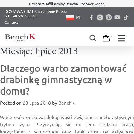
Program Affiliacyjny BenchK - zobacz więcej
DOSTAWA GRATIS na terenie Polski
PL
Contact
0
Miesiąc:
lipiec 2018
Skip
to
content
Dlaczego warto zamontować
drabinkę gimnastyczną w
domu?
Posted on
23 lipca 2018
by
BenchK
Wiele osób odczuwa dolegliwości związane z mało aktywnym
trybem życia. Przyczyniają się do tego siedząca praca,
korzystanie z samochodu oraz brak czasu na aktywność