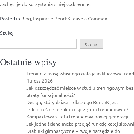
zachęci je do korzystania z niej codziennie.
on
Posted in
Blog
,
Inspiracje BenchK
Leave a Comment
Dlaczego
warto
Szukaj
zamontowa
Szukaj
drabinkę
gimnastycz
Ostatnie wpisy
w
domu?
Trening z masą własnego ciała jako kluczowy trend
fitness 2026
Jak oszczędzać miejsce w studiu treningowym bez
utraty funkcjonalności?
Design, który działa – dlaczego BenchK jest
jednocześnie meblem i sprzętem treningowym?
Kompaktowa strefa treningowa nowej generacji.
Jak jedna ściana może przejąć funkcję całej siłowni
Drabinki gimnastyczne – twoje narzędzie do