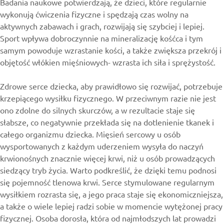
Badania naukowe potwierdzają, że dzieci, które regularnie
wykonują ćwiczenia fizyczne i spędzają czas wolny na
aktywnych zabawach i grach, rozwijają się szybciej i lepiej.
Sport wpływa dobroczynnie na mineralizację kośćca i tym
samym powoduje wzrastanie kości, a także zwiększa przekrój i
objętość włókien mięśniowych- wzrasta ich siła i sprężystość.
Zdrowe serce dziecka, aby prawidłowo się rozwijać, potrzebuje
krzepiącego wysiłku fizycznego. W przeciwnym razie nie jest
ono zdolne do silnych skurczów, a w rezultacie staje się
słabsze, co negatywnie przekłada się na dotlenienie tkanek i
całego organizmu dziecka. Mięsień sercowy u osób
wysportowanych z każdym uderzeniem wysyła do naczyń
krwionośnych znacznie więcej krwi, niż u osób prowadzących
siedzący tryb życia. Warto podkreślić, że dzięki temu podnosi
się pojemność tlenowa krwi. Serce stymulowane regularnym
wysiłkiem rozrasta się, a jego praca staje się ekonomiczniejsza,
a także o wiele lepiej radzi sobie w momencie wytężonej pracy
fizycznej. Osoba dorosła, która od najmłodszych lat prowadzi