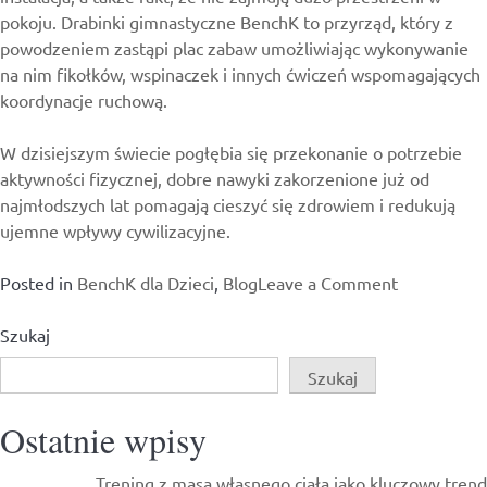
pokoju. Drabinki gimnastyczne BenchK to przyrząd, który z
powodzeniem zastąpi plac zabaw umożliwiając wykonywanie
na nim fikołków, wspinaczek i innych ćwiczeń wspomagających
koordynacje ruchową.
W dzisiejszym świecie pogłębia się przekonanie o potrzebie
aktywności fizycznej, dobre nawyki zakorzenione już od
najmłodszych lat pomagają cieszyć się zdrowiem i redukują
ujemne wpływy cywilizacyjne.
on
Posted in
BenchK dla Dzieci
,
Blog
Leave a Comment
Pozytywny
wpływ
Szukaj
aktywności
Szukaj
fizycznej
na
Ostatnie wpisy
organizm
dziecka
Trening z masą własnego ciała jako kluczowy trend