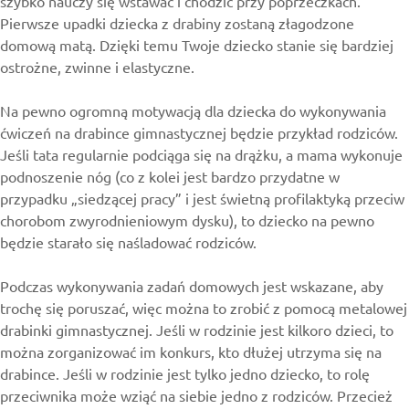
szybko nauczy się wstawać i chodzić przy poprzeczkach.
Pierwsze upadki dziecka z drabiny zostaną złagodzone
domową matą. Dzięki temu Twoje dziecko stanie się bardziej
ostrożne, zwinne i elastyczne.
Na pewno ogromną motywacją dla dziecka do wykonywania
ćwiczeń na drabince gimnastycznej będzie przykład rodziców.
Jeśli tata regularnie podciąga się na drążku, a mama wykonuje
podnoszenie nóg (co z kolei jest bardzo przydatne w
przypadku „siedzącej pracy” i jest świetną profilaktyką przeciw
chorobom zwyrodnieniowym dysku), to dziecko na pewno
będzie starało się naśladować rodziców.
Podczas wykonywania zadań domowych jest wskazane, aby
trochę się poruszać, więc można to zrobić z pomocą metalowej
drabinki gimnastycznej. Jeśli w rodzinie jest kilkoro dzieci, to
można zorganizować im konkurs, kto dłużej utrzyma się na
drabince. Jeśli w rodzinie jest tylko jedno dziecko, to rolę
przeciwnika może wziąć na siebie jedno z rodziców. Przecież