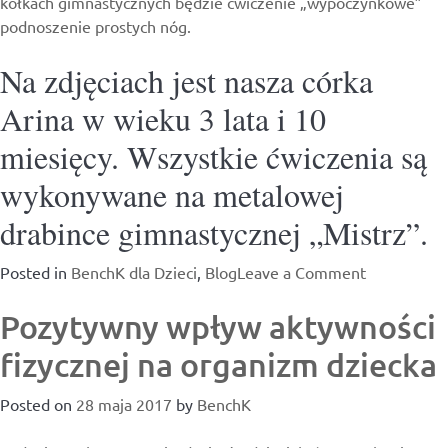
kółkach gimnastycznych będzie ćwiczenie „wypoczynkowe”
podnoszenie prostych nóg.
Na zdjęciach jest nasza córka
Arina w wieku 3 lata i 10
miesięcy. Wszystkie ćwiczenia są
wykonywane na metalowej
drabince gimnastycznej „Mistrz”.
on
Posted in
BenchK dla Dzieci
,
Blog
Leave a Comment
Zestaw
Pozytywny wpływ aktywności
ćwiczeń
dla
fizycznej na organizm dziecka
dzieci
na
Posted on
28 maja 2017
by
BenchK
drabince