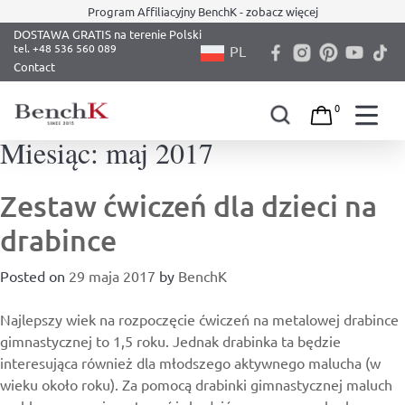
Program Affiliacyjny BenchK - zobacz więcej
DOSTAWA GRATIS na terenie Polski
PL
Contact
0
Miesiąc:
maj 2017
Skip
to
content
Zestaw ćwiczeń dla dzieci na
drabince
Posted on
29 maja 2017
by
BenchK
Najlepszy wiek na rozpoczęcie ćwiczeń na metalowej drabince
gimnastycznej to 1,5 roku. Jednak drabinka ta będzie
interesująca również dla młodszego aktywnego malucha (w
wieku około roku). Za pomocą drabinki gimnastycznej maluch