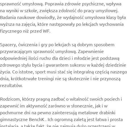
sprawność umysłową. Poprawia zdrowie psychiczne, wpływa
na wyniki w szkole, zwiększa zdolność do pracy umysłowej.
Badania naukowe dowiodły, że wydajność umysłowa klasy była
wyższa na zajęcia, które następowały po lekcjach wychowania
fizycznego niż przed WF.
Spacery, ćwiczenia i gry po lekcjach są dobrym sposobem
przywracającym sprawność umysłową. Zapewnienie
odpowiedniej ilości ruchu dla dzieci i młodzie jest podstawą
zdrowego stylu bycia i gwarantem sukcesu w każdej dziedzinie
życia. Co istotne, sport musi stać się integralną częścią naszego
dnia, krótkotrwałe treningi nie są skutecznie i nie przynoszą
rezultatów.
Rodzicom, którzy pragną zadbać o witalność swoich pociech i
zapewnić im aktywność zarówno w słonecznie, jak i w
pochmurne dni na pewno zainteresują metalowe
drabinki
gimnastyczne BenchK
. Ich ogromną zaletą jest łatwa i prosta
instalacja, a także fakt, że nie zajmują dużo przestrzeni w