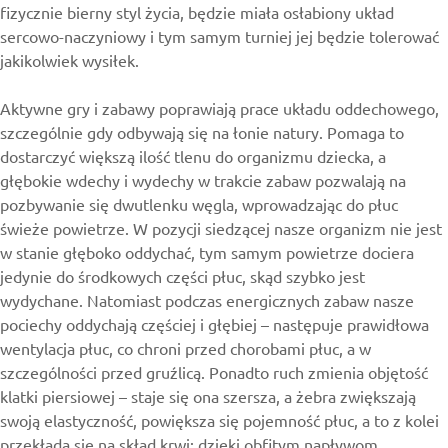
fizycznie bierny styl życia, będzie miała osłabiony układ
sercowo-naczyniowy i tym samym turniej jej będzie tolerować
jakikolwiek wysiłek.
Aktywne gry i zabawy poprawiają prace układu oddechowego,
szczególnie gdy odbywają się na łonie natury. Pomaga to
dostarczyć większą ilość tlenu do organizmu dziecka, a
głębokie wdechy i wydechy w trakcie zabaw pozwalają na
pozbywanie się dwutlenku węgla, wprowadzając do płuc
świeże powietrze. W pozycji siedzącej nasze organizm nie jest
w stanie głęboko oddychać, tym samym powietrze dociera
jedynie do środkowych części płuc, skąd szybko jest
wydychane. Natomiast podczas energicznych zabaw nasze
pociechy oddychają częściej i głębiej – następuje prawidłowa
wentylacja płuc, co chroni przed chorobami płuc, a w
szczególności przed gruźlicą. Ponadto ruch zmienia objętość
klatki piersiowej – staje się ona szersza, a żebra zwiększają
swoją elastyczność, powiększa się pojemność płuc, a to z kolei
przekłada się na skład krwi: dzięki obfitym napływom