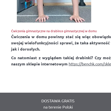
Ćwiczenia gimnastyczne na drabince gimnastycznej w domu
Ćwiczenia w domu powinny stać się więc obowiązko
swojej wielofunkcyjności sprawi, że taka aktywność
jak i dorosłych.
Co natomiast z wyglądem takiej drabinki? Czy moż
naszym sklepie internetowym
https://benchk.com/skl
DOSTAWA GRATIS
na terenie Polski