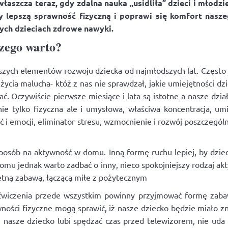
aszcza teraz, gdy zdalna nauka „usidliła” dzieci i mło
my lepszą sprawność fizyczną i poprawi się komfort nasz
ych dzieciach zdrowe nawyki.
zego warto?
jszych elementów rozwoju dziecka od najmłodszych lat. Często 
 życia malucha- któż z nas nie sprawdzał, jakie umiejętności dz
. Oczywiście pierwsze miesiące i lata są istotne a nasze dzia
ie tylko fizyczna ale i umysłowa, właściwa koncentracja, um
 emocji, eliminator stresu, wzmocnienie i rozwój poszczególnych
posób na aktywność w domu. Inną formę ruchu lepiej, by dzie
mu jednak warto zadbać o inny, nieco spokojniejszy rodzaj akty
etną zabawą, łączącą miłe z pożytecznym
 ćwiczenia przede wszystkim powinny przyjmować formę zabaw
ności fizyczne mogą sprawić, iż nasze dziecko będzie miało zna
i nasze dziecko lubi spędzać czas przed telewizorem, nie uda 