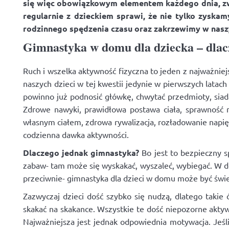
się więc obowiązkowym elementem każdego dnia, zwł
regularnie z dzieckiem sprawi, że nie tylko zyska
rodzinnego spędzenia czasu oraz zakrzewimy w nasz
Gimnastyka w domu dla dziecka – dlac
Ruch i wszelka aktywność fizyczna to jeden z najważnie
naszych dzieci w tej kwestii jedynie w pierwszych latach
powinno już podnosić główkę, chwytać przedmioty, siadać
Zdrowe nawyki, prawidłowa postawa ciała, sprawność n
własnym ciałem, zdrowa rywalizacja, rozładowanie napięć i
codzienna dawka aktywności.
Dlaczego jednak gimnastyka?
Bo jest to bezpieczny s
zabaw- tam może się wyskakać, wyszaleć, wybiegać. W do
przeciwnie- gimnastyka dla dzieci w domu może być świ
Zazwyczaj dzieci dość szybko się nudzą, dlatego takie
skakać na skakance. Wszystkie te dość niepozorne aktyw
Najważniejsza jest jednak odpowiednia motywacja. Jeśl