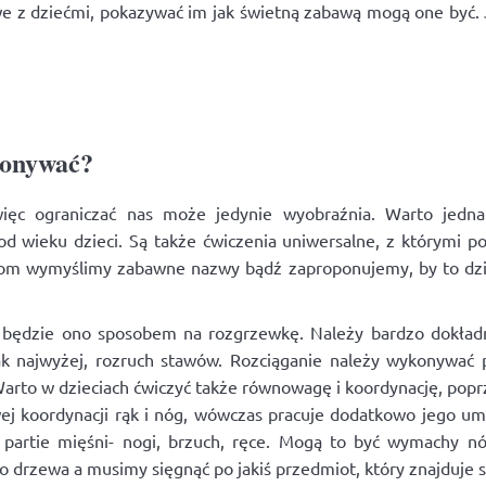
 z dziećmi, pokazywać im jak świetną zabawą mogą one być. J
konywać?
więc ograniczać nas może jedynie wyobraźnia. Warto jednak
od wieku dzieci. Są także ćwiczenia uniwersalne, z którymi po
iom wymyślimy zabawne nazwy bądź zaproponujemy, by to dzi
c będzie ono sposobem na rozgrzewkę. Należy bardzo dokładnie
jak najwyżej, rozruch stawów. Rozciąganie należy wykonywać
arto w dzieciach ćwiczyć także równowagę i koordynację, poprz
ej koordynacji rąk i nóg, wówczas pracuje dodatkowo jego umys
partie mięśni- nogi, brzuch, ręce. Mogą to być wymachy nó
 drzewa a musimy sięgnąć po jakiś przedmiot, który znajduje si