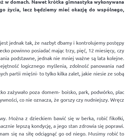
dzież w domach. Nawet krótka gimnastyka wykonywana
ego życia, lecz będziemy mieć okazję do wspólnego,
jest jednak tak, że nazbyt dbamy i kontrolujemy postępy
iecko powinno posiadać mając trzy, pięć, 12 miesięcy, czy
łania podstawne, jednak nie mniej ważne są lata kolejne.
iejętność logicznego myślenia, zdolność panowania nad
 partii mięśni- to tylko kilka zalet, jakie niesie ze sobą
cko zażywało poza domem- boisko, park, podwórko, plac
wności, co nie oznacza, że gorszy czy nudniejszy. Wręcz
y. Można z dzieckiem bawić się w berka, robić fikołki,
cznie lepszą kondycję, a jego stan zdrowia się poprawi.
nam się na siłę odciągnąć go od niego. Musimy robić to