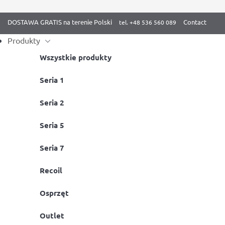
DOSTAWA GRATIS na terenie Polski
Contact
Produkty
Wszystkie produkty
Skip
Seria 1
Strona główna
/
Aktywność fizyczna z BenchK
/ Ćwiczenia gimnast
to
Seria 2
content
Seria 5
Seria 7
Recoil
Osprzęt
Outlet