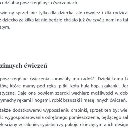
o udział w poszczególnych ćwiczeniach.
ietny sprzęt nie tylko dla dziecka, ale również i dla rodzi
 dziecko za kilka lat nie będzie chciało już ćwiczyć z nami na 
słym.
dzinnych ćwiczeń
 poszczególne ćwiczenia sprawiały mu radość. Dzięki temu 
ów, które mamy pod ręką- piłki, koła hula-hop, skakanki. 
astyczna. Daje ona bowiem szeroki wachlarz możliwości w dob
 wymachy rękami i nogami, robić brzuszki i masę innych ćwicz
 także dodatkowemu wyposażeniu drabinki, sprzęt ten był wie
ść wygospodarowania odrębnego pomieszczenia, będącego sal
łek ściany w salonie, sypialni czy pokoju dziecięcym a ich desi