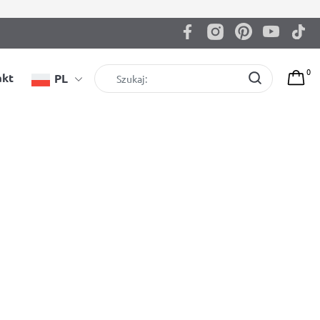
0
akt
PL