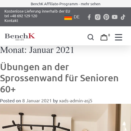
BenchK Affiliate-Programm - mehr sehen
Kostenlose Lieferung innerhalb der EU
tel +48 692 129 120
DE
Kontakt
0
Monat:
Januar 2021
Skip
to
content
Übungen an der
Sprossenwand für Senioren
60+
Posted on
8 Januar 2021
by
xads-admin-asj5