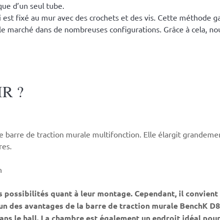
 que d’un seul tube.
est fixé au mur avec des crochets et des vis. Cette méthode gar
e marché dans de nombreuses configurations. Grâce à cela, nous
R ?
une barre de traction murale multifonction. Elle élargit grande
res.
n
ossibilités quant à leur montage. Cependant, il convient de
 l’un des avantages de la barre de traction murale BenchK D8
dans le hall. La chambre est également un endroit idéal pou