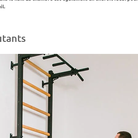
il.
utants