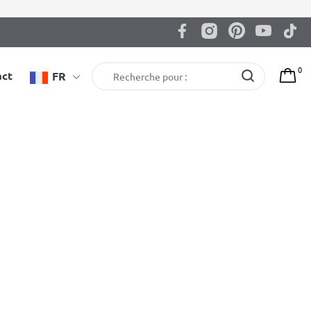
0
act
FR