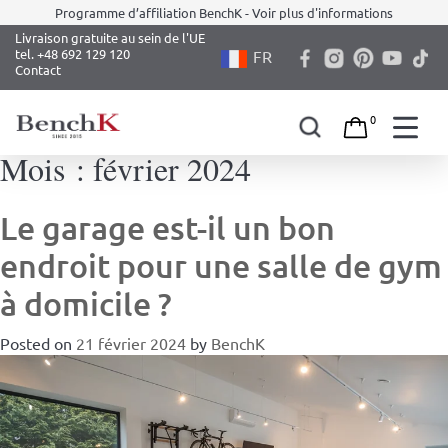
Programme d’affiliation BenchK - Voir plus d'informations
Livraison gratuite au sein de l'UE
tel. +48 692 129 120
FR
Contact
0
Mois :
février 2024
Skip
to
content
Le garage est-il un bon
endroit pour une salle de gym
à domicile ?
Posted on
21 février 2024
by
BenchK