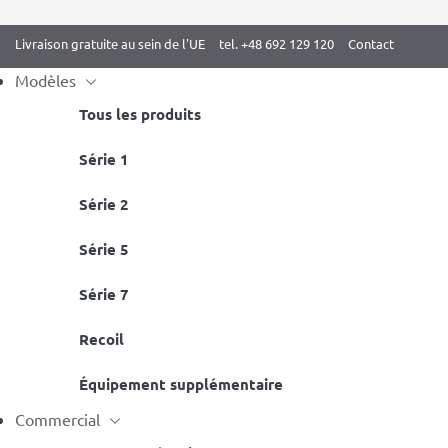
Livraison gratuite au sein de l'UE
tel. +48 692 129 120
Contact
Modèles
Tous les produits
Skip
Série 1
Accueil
/
Drążki do podciągania
/ Barre de traction – barres à dip
to
Série 2
content
Série 5
Série 7
Recoil
Équipement supplémentaire
Commercial