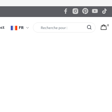
0
act
FR
Barre de traction – barres à dips BenchK
D8 2w1
1.645,00
zł
EAN: 5903317830085