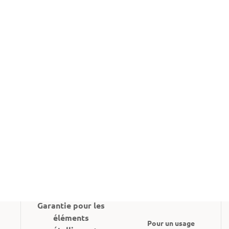
Ajouter au panier
@ Poser une question
+48 692 129 120
Disponible
Certificat de
Pays d'origine :
sécurité Normes :
Pologne
PN-EN 12346:2001
Garantie pour les
éléments
Pour un usage