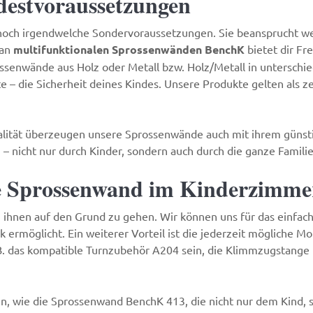
destvoraussetzungen
ch irgendwelche Sondervoraussetzungen. Sie beansprucht wenig
 an
multifunktionalen Sprossenwänden BenchK
bietet dir Fr
ossenwände aus Holz oder Metall bzw. Holz/Metall in unterschi
e – die Sicherheit deines Kindes. Unsere Produkte gelten als ze
lität überzeugen unsere Sprossenwände auch mit ihrem günstige
– nicht nur durch Kinder, sondern auch durch die ganze Familie
ie Sprossenwand im Kinderzimme
s, ihnen auf den Grund zu gehen. Wir können uns für das einfac
rmöglicht. Ein weiterer Vorteil ist die jederzeit mögliche Mo
B. das kompatible
Turnzubehör A204
sein, die
Klimmzugstange
n, wie die
Sprossenwand BenchK 413
, die nicht nur dem Kind,