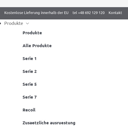
Kostenlose Lieferung innerhalb der EU
tel +48 692 129 120
Kontakt
Produkte
Produkte
Monat:
März 2022
Skip
Alle Produkte
to
Serie 1
content
Sprossenwände für Kinder
Serie 2
Posted on
30 März 2022
by
xads-admin-asj5
Serie 5
Serie 7
Recoil
Zusaetzliche ausruestung