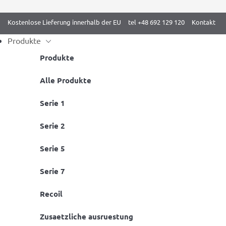
Kostenlose Lieferung innerhalb der EU
tel +48 692 129 120
Kontakt
Produkte
Produkte
Monat:
September 2020
Skip
Alle Produkte
to
Serie 1
content
Koordinations – Sprossenwand
Serie 2
Posted on
28 September 2020
by
xads-admin-asj5
Serie 5
Serie 7
Recoil
Zusaetzliche ausruestung