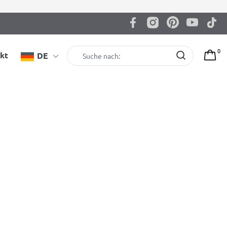
0
kt
DE
ben sollten