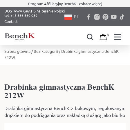
Program Affiliacyjny BenchK - zobacz więcej
DOSTAWA GRATIS na terenie Polski
PL
Contact
0
Skip
Strona główna
/
Bez kategorii
/ Drabinka gimnastyczna BenchK
to
212W
content
Drabinka gimnastyczna BenchK
212W
Drabinka gimnastyczna BenchK z bukowym, regulowanym
drążkiem do podciągania oraz nakładką służącą jako biurko