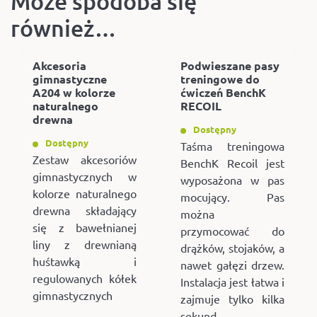
Może spodoba się
również…
Akcesoria
Podwieszane pasy
gimnastyczne
treningowe do
A204 w kolorze
ćwiczeń BenchK
naturalnego
RECOIL
drewna
Dostępny
Dostępny
Taśma treningowa
Zestaw akcesoriów
BenchK Recoil jest
gimnastycznych w
wyposażona w pas
kolorze naturalnego
mocujący. Pas
drewna składający
można
się z bawełnianej
przymocować do
liny z drewnianą
drążków, stojaków, a
huśtawką i
nawet gałęzi drzew.
regulowanych kółek
Instalacja jest łatwa i
gimnastycznych
zajmuje tylko kilka
sekund