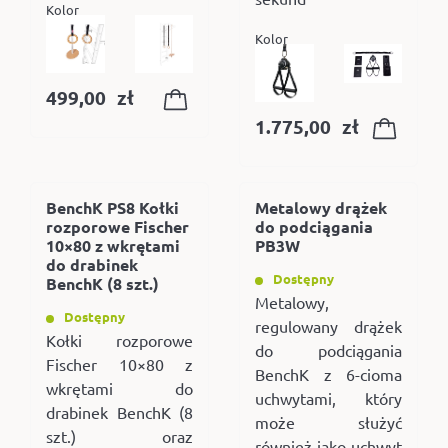
Kolor
Kolor
499,00
zł
1.775,00
zł
BenchK PS8 Kołki
Metalowy drążek
rozporowe Fischer
do podciągania
10×80 z wkrętami
PB3W
do drabinek
Dostępny
BenchK (8 szt.)
Metalowy,
Dostępny
regulowany drążek
Kołki rozporowe
do podciągania
Fischer 10×80 z
BenchK z 6-cioma
wkrętami do
uchwytami, który
drabinek BenchK (8
może służyć
szt.) oraz
również jako uchwyt