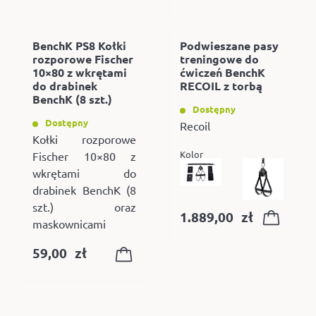
BenchK PS8 Kołki
Podwieszane pasy
rozporowe Fischer
treningowe do
10×80 z wkrętami
ćwiczeń BenchK
do drabinek
RECOIL z torbą
BenchK (8 szt.)
Dostępny
Dostępny
Recoil
Kołki rozporowe
Kolor
Fischer 10×80 z
wkrętami do
drabinek BenchK (8
szt.) oraz
1.889,00
zł
maskownicami
59,00
zł