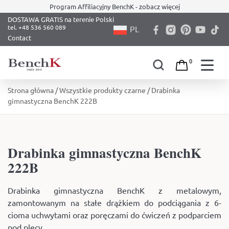
Program Affiliacyjny BenchK - zobacz więcej
DOSTAWA GRATIS na terenie Polski
PL
Contact
0
Skip
Strona główna
/
Wszystkie produkty czarne
/ Drabinka
to
gimnastyczna BenchK 222B
content
Drabinka gimnastyczna BenchK
222B
Drabinka gimnastyczna BenchK z metalowym,
zamontowanym na stałe drążkiem do podciągania z 6-
cioma uchwytami oraz poręczami do ćwiczeń z podparciem
pod plecy