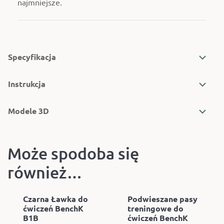
najmniejsze.
Specyfikacja
Instrukcja
Modele 3D
Może spodoba się
również…
Czarna Ławka do
Podwieszane pasy
ćwiczeń BenchK
treningowe do
B1B
ćwiczeń BenchK