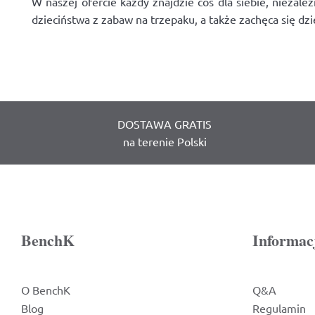
W naszej ofercie każdy znajdzie coś dla siebie, niezal
dzieciństwa z zabaw na trzepaku, a także zachęca się dzi
DOSTAWA GRATIS
na terenie Polski
BenchK
Informac
O BenchK
Q&A
Blog
Regulamin