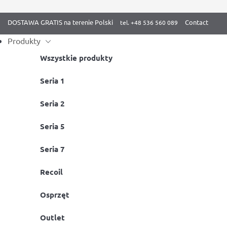
DOSTAWA GRATIS na terenie Polski
Contact
Produkty
Wszystkie produkty
Skip
Seria 1
Strona główna
/
BenchK dla Dzieci
/ Zabawa dzieciaków na „Trze
to
Seria 2
content
Seria 5
Seria 7
Recoil
Osprzęt
Outlet