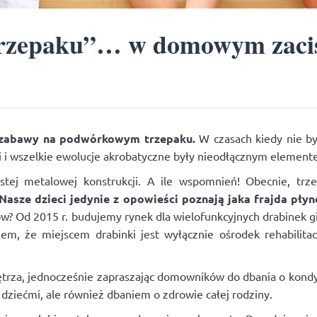
Trzepaku”… w domowym zaci
j zabawy na podwórkowym trzepaku.
W czasach kiedy nie by
i i wszelkie ewolucje akrobatyczne były nieodłącznym element
rostej metalowej konstrukcji. A ile wspomnień! Obecnie, t
Nasze dzieci jedynie z opowieści poznają jaka frajda p
łków? Od 2015 r. budujemy rynek dla wielofunkcyjnych drabinek 
em, że miejscem drabinki jest wyłącznie ośrodek rehabilita
trza, jednocześnie zapraszając domowników do dbania o kondycj
dziećmi, ale również dbaniem o zdrowie całej rodziny.