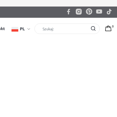
0
akt
PL