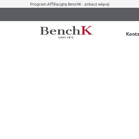
Program Affiliacyjny BenchK - zobacz więcej
Kont
paku”… w domowym zaciszu?