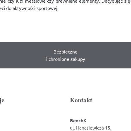
eżnie czy lubi metalowe czy drewniane elementy. Decydując się
eci do aktywności sportowej.
Bezpieczne
i chronione zakupy
je
Kontakt
BenchK
ul. Hanasiewicza 15,