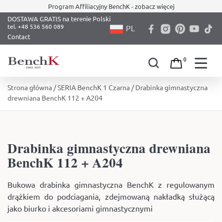
Program Affiliacyjny BenchK - zobacz więcej
DOSTAWA GRATIS na terenie Polski
PL
Contact
0
Skip
Strona główna
/
SERIA BenchK 1 Czarna
/ Drabinka gimnastyczna
to
drewniana BenchK 112 + A204
content
Drabinka gimnastyczna drewniana
BenchK 112 + A204
Bukowa drabinka gimnastyczna BenchK z regulowanym
drążkiem do podciagania, zdejmowaną nakładką służącą
jako biurko i akcesoriami gimnastycznymi