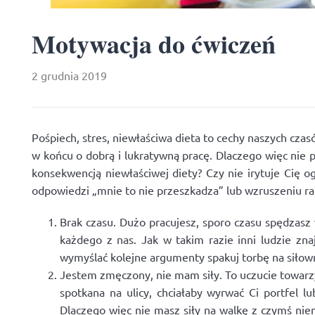
Motywacja do ćwiczeń
2 grudnia 2019
Pośpiech, stres, niewłaściwa dieta to cechy naszych cza
w końcu o dobrą i lukratywną pracę. Dlaczego więc nie p
konsekwencją niewłaściwej diety? Czy nie irytuje Cię 
odpowiedzi „mnie to nie przeszkadza” lub wzruszeniu ra
Brak czasu. Dużo pracujesz, sporo czasu spędzas
każdego z nas. Jak w takim razie inni ludzie zn
wymyślać kolejne argumenty spakuj torbę na siłown
Jestem zmęczony, nie mam siły. To uczucie towarzys
spotkana na ulicy, chciałaby wyrwać Ci portfel 
Dlaczego więc nie masz siły na walkę z czymś nie