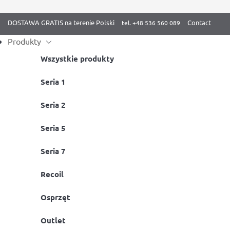
DOSTAWA GRATIS na terenie Polski
Contact
Produkty
Wszystkie produkty
Skip
Seria 1
Strona główna
/
Blog
/ Motywacja do ćwiczeń
to
Seria 2
content
Seria 5
Seria 7
Recoil
Osprzęt
Outlet