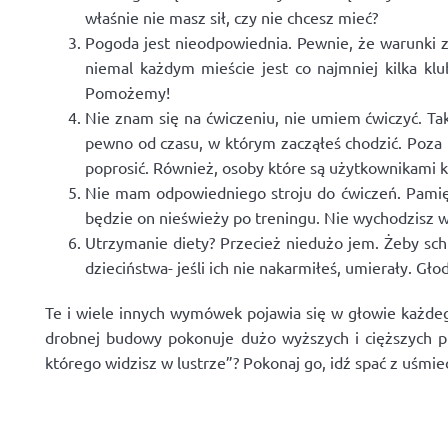
właśnie nie masz sił, czy nie chcesz mieć?
Pogoda jest nieodpowiednia. Pewnie, że warunki z
niemal każdym mieście jest co najmniej kilka kl
Pomożemy!
Nie znam się na ćwiczeniu, nie umiem ćwiczyć. Tak
pewno od czasu, w którym zacząłeś chodzić. Poza
poprosić. Również, osoby które są użytkownikami k
Nie mam odpowiedniego stroju do ćwiczeń. Pamiętaj
będzie on nieświeży po treningu. Nie wychodzisz w
Utrzymanie diety? Przecież niedużo jem. Żeby sc
dzieciństwa- jeśli ich nie nakarmiłeś, umierały. Gło
Te i wiele innych wymówek pojawia się w głowie każd
drobnej budowy pokonuje dużo wyższych i cięższych pr
którego widzisz w lustrze”? Pokonaj go, idź spać z uśmi