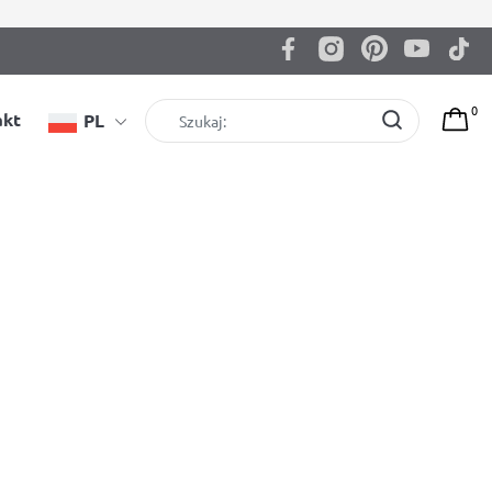
0
akt
PL