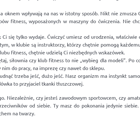
a oknem wpływają na nas w istotny sposób. Nikt nie zmusza C
ubów fitness, wyposażonych w maszyny do ćwiczenia. Nie chc
 Ci się tylko wydaje. Ćwiczyć umiesz od urodzenia, właściwie 
 tym, w klubie są instruktorzy, którzy chętnie pomogą każde
lubu fitness, chętnie udzielą Ci niezbędnych wskazówek.
, siłownia czy klub fitness to nie „wybieg dla modeli”. Po co
 nim do pracy, na imprezę czy nawet do sklepu.
hudnąć trzeba jeść, dużo jeść. Nasz organizm ma instynkt sa
dówka to przyjaciel tkanki tłuszczowej.
ego. Niezależnie, czy jesteś zawodowym sportowcem, czy ama
zeciwników od siebie. Ty masz do pokonania jedynie siebie. 
echem na twarzy.