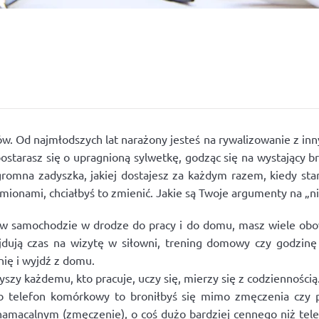
sów. Od najmłodszych lat narażony jesteś na rywalizowanie z inn
ostarasz się o upragnioną sylwetkę, godząc się na wystający brz
ogromna zadyszka, jakiej dostajesz za każdym razem, kiedy s
mionami, chciałbyś to zmienić. Jakie są Twoje argumenty na „ni
z w samochodzie w drodze do pracy i do domu, masz wiele ob
ajdują czas na wizytę w siłowni, trening domowy czy godzinę
ię i wyjdź z domu.
zy każdemu, kto pracuje, uczy się, mierzy się z codziennością.
lub telefon komórkowy to broniłbyś się mimo zmęczenia czy p
namacalnym (zmęczenie), o coś dużo bardziej cennego niż tele