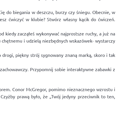
ię do biegania w deszczu, burzy czy śniegu. Obecnie, w
esz ćwiczyć w klubie? Stwórz własny kącik do ćwiczeń.
od kiedy zacząłeś wykonywać najprostsze ruchy, a już na
mu chętnemu i udzielą niezbędnych wskazówek- wystarczy
 drogi, piękny strój sygnowany znaną marką, skoro i tak
mozachowawczy. Przypomnij sobie interaktywne zabawki z
torem. Conor McGregor, pomimo nieznacznego wzrostu i
Czyżby prawą było, że „Twój jedyny przeciwnik to ten,