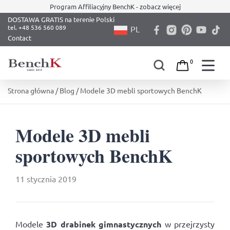
Program Affiliacyjny BenchK - zobacz więcej
DOSTAWA GRATIS na terenie Polski
PL
Contact
0
Skip
Strona główna
/
Blog
/ Modele 3D mebli sportowych BenchK
to
content
Modele 3D mebli
sportowych BenchK
11 stycznia 2019
Modele
3D drabinek gimnastycznych
w przejrzysty