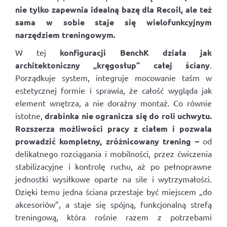
nie tylko zapewnia idealną bazę dla Recoil, ale też
sama w sobie staje się wielofunkcyjnym
narzędziem treningowym.
W tej
konfiguracji BenchK działa jak
architektoniczny „kręgosłup” całej ściany
.
Porządkuje system, integruje mocowanie taśm w
estetycznej formie i sprawia, że całość wygląda jak
element wnętrza, a nie doraźny montaż. Co równie
istotne,
drabinka nie ogranicza się do roli uchwytu.
Rozszerza możliwości pracy z ciałem i pozwala
prowadzić kompletny, zróżnicowany trening –
od
delikatnego rozciągania i mobilności, przez ćwiczenia
stabilizacyjne i kontrolę ruchu, aż po pełnoprawne
jednostki wysiłkowe oparte na sile i wytrzymałości.
Dzięki temu jedna ściana przestaje być miejscem „do
akcesoriów”, a staje się spójną, funkcjonalną strefą
treningową, która rośnie razem z potrzebami