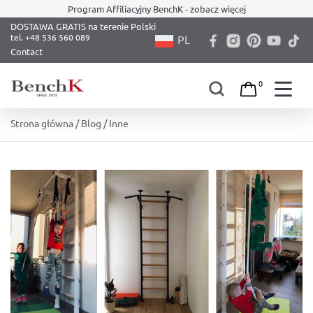
Program Affiliacyjny BenchK - zobacz więcej
DOSTAWA GRATIS na terenie Polski
PL
Contact
0
Skip
Strona główna
/
Blog
/ Inne
to
content