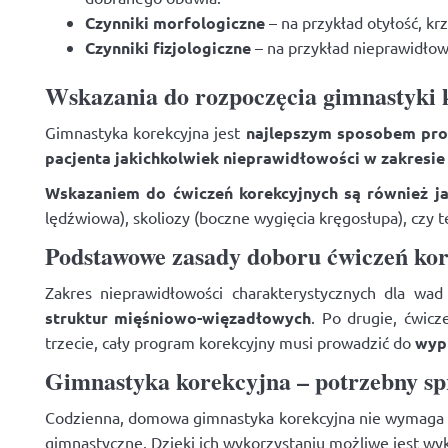
Czynniki morfologiczne
– na przykład otyłość, kr
Czynniki fizjologiczne
– na przykład nieprawidłow
Wskazania do rozpoczęcia gimnastyki 
Gimnastyka korekcyjna jest
najlepszym sposobem prof
pacjenta jakichkolwiek nieprawidłowości w zakresie
Wskazaniem do ćwiczeń korekcyjnych są również 
lędźwiowa), skoliozy (boczne wygięcia kręgosłupa), czy t
Podstawowe zasady doboru ćwiczeń ko
Zakres nieprawidłowości charakterystycznych dla wa
struktur mięśniowo-więzadłowych
. Po drugie, ćwic
trzecie, cały program korekcyjny musi prowadzić do
wyp
Gimnastyka korekcyjna – potrzebny sp
Codzienna, domowa gimnastyka korekcyjna nie wymaga o
gimnastyczne
. Dzięki ich wykorzystaniu możliwe jest w