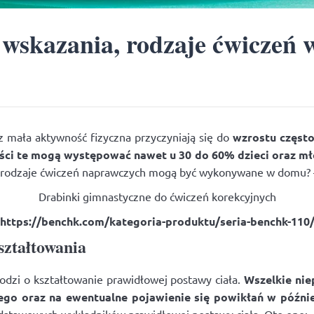
wskazania, rodzaje ćwiczeń w
z mała aktywność fizyczna przyczyniają się do
wzrostu częst
ości te mogą występować nawet u 30 do 60% dzieci oraz m
ie rodzaje ćwiczeń naprawczych mogą być wykonywane w domu? – 
Drabinki gimnastyczne do ćwiczeń korekcyjnych
https://benchk.com/kategoria-produktu/seria-benchk-110
ształtowania
chodzi o kształtowanie prawidłowej postawy ciała.
Wszelkie nie
go oraz na ewentualne pojawienie się powikłań w późni