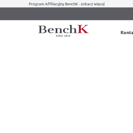
Program Affiliacyjny BenchK - zobacz więcej
Kont
jna – wskazania, rodzaje ćwiczeń w domu i efekty