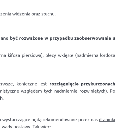
zenia widzenia oraz słuchu.
winno być rozważone w przypadku zaobserwowania u
a kifoza piersiowa), plecy wklęsłe (nadmierna lordoza
erwsze, konieczne jest
rozciągnięcie przykurczonych
onistyczne względem tych nadmiernie rozwiniętych). Po
ch
.
ści wystarczające będą rekomendowane przez nas
drabinki
j wady postawy. Tak więc: