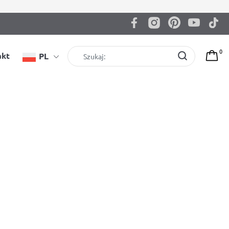
0
akt
PL