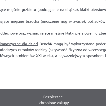
ce mięśnie grzbietu (podciąganie na drążku), klatki piersiow
jące mięśnie brzucha (unoszenie nóg w zwisie), pośladków 
ddechowe oraz wzmacniające mięśnie klatki piersiowej i grzbie
gimnastyczne dla dzieci
BenchK mogą być wykorzystane podcza
młodszych członków rodziny (aktywność fizyczna od wczesnego
ównych problemów XXI-wieku, a najważniejszym sposobem ich 
Bezpieczne
i chronione zakupy