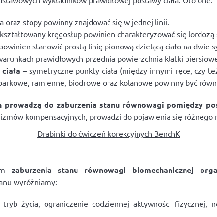
dstawowych wykładników prawidłowej postawy ciała. Oto one:
a oraz stopy powinny znajdować się w jednej linii.
kształtowany kręgosłup powinien charakteryzować się lordozą s
powinien stanowić prostą linię pionową dzielącą ciało na dwie 
warunkach prawidłowych przednia powierzchnia klatki piersiowe
 ciała
– symetryczne punkty ciała (między innymi ręce, czy też
wy barkowe, ramienne, biodrowe oraz kolanowe powinny być rów
ch prowadzą do zaburzenia stanu równowagi pomiędzy po
anizmów kompensacyjnych, prowadzi do pojawienia się różnego 
Drabinki do ćwiczeń korekcyjnych BenchK
iem
zaburzenia stanu równowagi biomechanicznej org
tanu wyróżniamy:
tryb życia, ograniczenie codziennej aktywności fizycznej, n