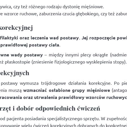
zywica, czy też różnego rodzaju dystonię mięśniowe.
e wzorce ruchowe, zaburzenia czucia głębokiego, czy też zabur
korekcyjnej
ilaktyki oraz leczenia wad postawy
.
Jej rozpoczęcie po
 prawidłowej postawy ciała
.
jawne wady postawy
– między innymi plecy okrągłe (nadmiern
eż płaskostopie (zniesienie fizjologicznego wysklepienia stopy).
rekcyjnych
d postawy wymusza trójdrogowe działania korekcyjne. Po pi
zenia muszą
wzmacniać osłabione grupy mięśniowe
(antag
racowania oraz utrwalenia prawidłowy wzorców ruchowy
rzęt i dobór odpowiednich ćwiczeń
d pacjenta posiadania specjalistycznego sprzętu. W zupełno
ykonywanie wielu ćwiczeń korekcyjnych dobranych do konkretne