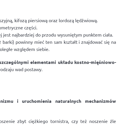
zyjną, kifozą piersiową oraz lordozą lędźwiową.
symetryczne części.
j jest najbardziej do przodu wysuniętym punktem ciała.
 barki) powinny mieć ten sam kształt i znajdować się na
noległe względem siebie.
szczególnymi elementami układu kostno-mięśniowo-
rodzaju wad postawy.
anizmu i uruchomienia naturalnych mechanizmów
oszenie zbyt ciężkiego tornistra, czy też noszenie źle