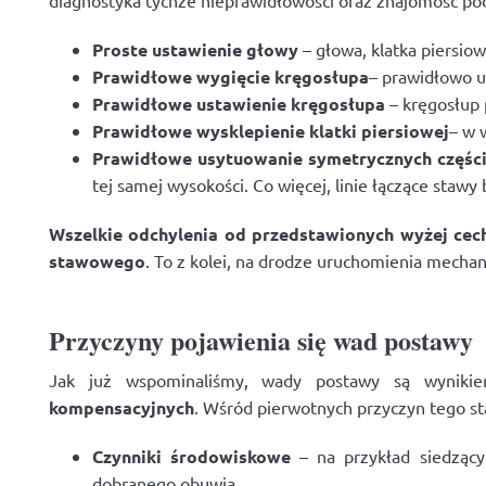
diagnostyka tychże nieprawidłowości oraz znajomość po
Proste ustawienie głowy
– głowa, klatka piersiow
Prawidłowe wygięcie kręgosłupa
– prawidłowo u
Prawidłowe ustawienie kręgosłupa
– kręgosłup 
Prawidłowe wysklepienie klatki piersiowej
– w 
Prawidłowe usytuowanie symetrycznych części
tej samej wysokości. Co więcej, linie łączące sta
Wszelkie odchylenia od przedstawionych wyżej ce
stawowego
. To z kolei, na drodze uruchomienia mech
Przyczyny pojawienia się wad postawy
Jak już wspominaliśmy, wady postawy są wynik
kompensacyjnych
. Wśród pierwotnych przyczyn tego s
Czynniki środowiskowe
– na przykład siedzący 
dobranego obuwia.