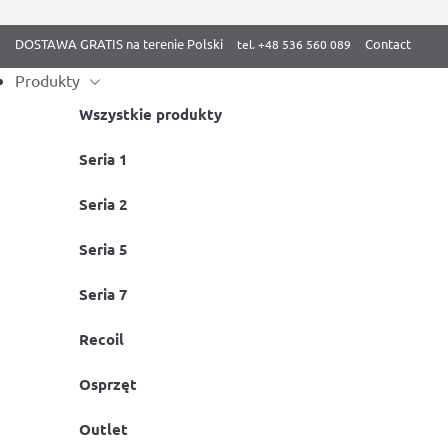
DOSTAWA GRATIS na terenie Polski
Contact
Produkty
Wszystkie produkty
Skip
Seria 1
Strona główna
/
Aktywność fizyczna z BenchK
/ Gimnastyka korekcy
to
Seria 2
content
Seria 5
Seria 7
Recoil
Osprzęt
Outlet