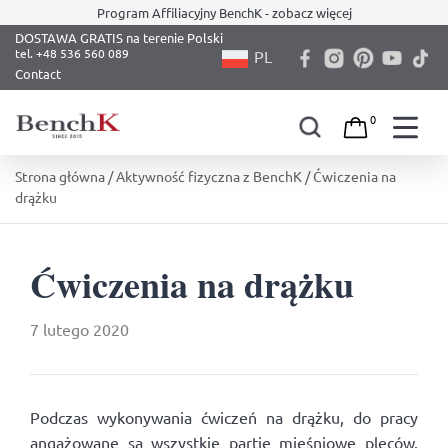
Program Affiliacyjny BenchK - zobacz więcej
DOSTAWA GRATIS na terenie Polski
PL
Contact
0
Skip
Strona główna
/
Aktywność fizyczna z BenchK
/ Ćwiczenia na
to
drążku
content
Ćwiczenia na drążku
7 lutego 2020
Podczas wykonywania ćwiczeń na drążku, do pracy
angażowane są wszystkie partie mięśniowe pleców.