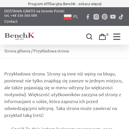
Program Affiliacyjny BenchK - zobacz więcej
DOSTAWA GRATIS na terenie Polski
PL
Contact
0
Skip
Strona główna
/ Przykładowa strona
to
content
Przykładowa strona. Strony są inne niż wpisy na blogu,
ponieważ nie tylko znajdują się zawsze w jednym miejscu,
ale także pojawiają się w menu witryny (w większości
motywów). Większość użytkowników zaczyna od strony z
informacjami o sobie, która zapozna ich przed
odwiedzającymi witrynę. Taka strona może zawierać na
przykład taką treść:
Cześć! Za dnia jestem kurierem rowerowym, nocą