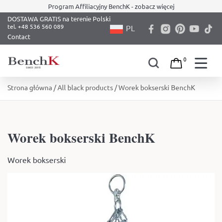
Program Affiliacyjny BenchK - zobacz więcej
DOSTAWA GRATIS na terenie Polski
PL
Contact
0
Skip
Strona główna
/
All black products
/ Worek bokserski BenchK
to
content
Worek bokserski BenchK
Worek bokserski