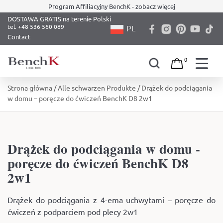
Program Affiliacyjny BenchK - zobacz więcej
DOSTAWA GRATIS na terenie Polski
PL
Contact
0
Skip
Strona główna
/
Alle schwarzen Produkte
/ Drążek do podciągania
to
w domu – poręcze do ćwiczeń BenchK D8 2w1
content
Drążek do podciągania w domu -
poręcze do ćwiczeń BenchK D8
2w1
Drążek do podciągania z 4-ema uchwytami – poręcze do
ćwiczeń z podparciem pod plecy 2w1