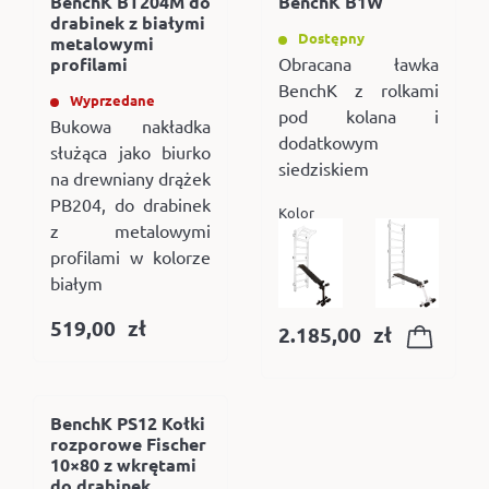
BenchK BT204M do
BenchK B1W
drabinek z białymi
Dostępny
metalowymi
profilami
Obracana ławka
BenchK z rolkami
Wyprzedane
pod kolana i
Bukowa nakładka
dodatkowym
służąca jako biurko
siedziskiem
na drewniany drążek
PB204, do drabinek
Kolor
z metalowymi
profilami w kolorze
białym
519,00
zł
2.185,00
zł
BenchK PS12 Kołki
rozporowe Fischer
10×80 z wkrętami
do drabinek