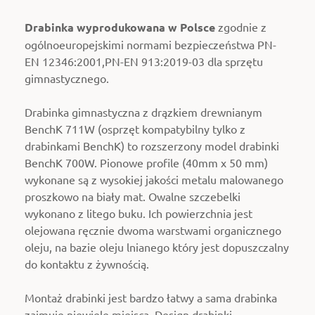
Drabinka wyprodukowana w Polsce
zgodnie z
ogólnoeuropejskimi normami bezpieczeństwa PN-
EN 12346:2001,PN-EN 913:2019-03 dla sprzętu
gimnastycznego.
Drabinka gimnastyczna z drązkiem
drewnianym
BenchK 711W (osprzęt kompatybilny tylko z
drabinkami BenchK) to rozszerzony model drabinki
BenchK 700W. Pionowe profile (40mm x 50 mm)
wykonane są z wysokiej jakości metalu malowanego
proszkowo na biały mat. Owalne szczebelki
wykonano z litego buku. Ich powierzchnia jest
olejowana ręcznie
dwoma warstwami organicznego
oleju, na bazie oleju lnianego który jest dopuszczalny
do kontaktu z żywnością.
Montaż drabinki jest bardzo łatwy a sama drabinka
zajmuje niewiele miejsca. Design drabinki