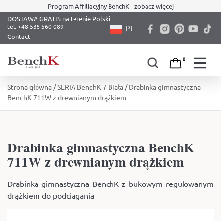
Program Affiliacyjny BenchK - zobacz więcej
DOSTAWA GRATIS na terenie Polski
PL
Contact
0
Skip
Strona główna
/
SERIA BenchK 7 Biała
/ Drabinka gimnastyczna
to
BenchK 711W z drewnianym drążkiem
content
Drabinka gimnastyczna BenchK
711W z drewnianym drążkiem
Drabinka gimnastyczna BenchK z bukowym regulowanym
drążkiem do podciągania