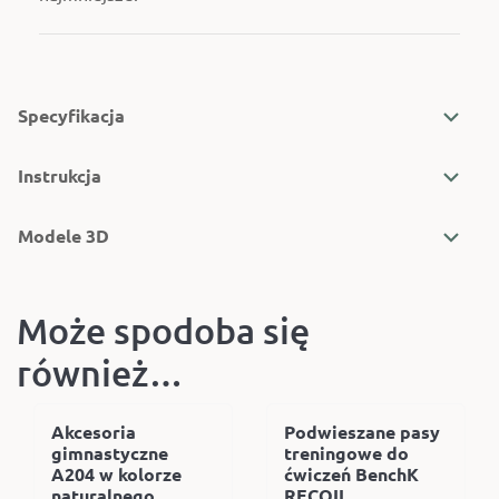
Specyfikacja
Instrukcja
Modele 3D
Może spodoba się
również…
Akcesoria
Podwieszane pasy
gimnastyczne
treningowe do
A204 w kolorze
ćwiczeń BenchK
naturalnego
RECOIL