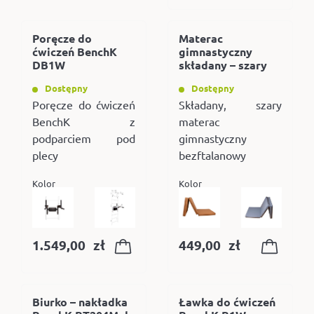
Poręcze do
Materac
ćwiczeń BenchK
gimnastyczny
DB1W
składany – szary
Dostępny
Dostępny
Poręcze do ćwiczeń
Składany, szary
BenchK z
materac
podparciem pod
gimnastyczny
plecy
bezftalanowy
Kolor
Kolor
1.549,00
zł
449,00
zł
Biurko – nakładka
Ławka do ćwiczeń