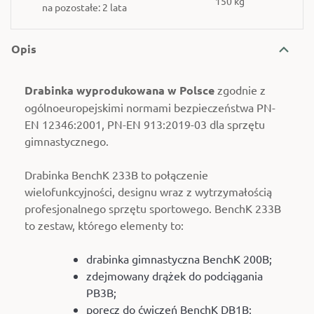
150 kg
na pozostałe: 2 lata
Opis
Drabinka wyprodukowana w Polsce
zgodnie z
ogólnoeuropejskimi normami bezpieczeństwa PN-
EN 12346:2001, PN-EN 913:2019-03 dla sprzętu
gimnastycznego.
Drabinka BenchK 233B to połączenie
wielofunkcyjności, designu wraz z wytrzymałością
profesjonalnego sprzętu sportowego. BenchK 233B
to zestaw, którego elementy to:
drabinka gimnastyczna BenchK 200B;
zdejmowany drążek do podciągania
PB3B;
poręcz do ćwiczeń BenchK DB1B;