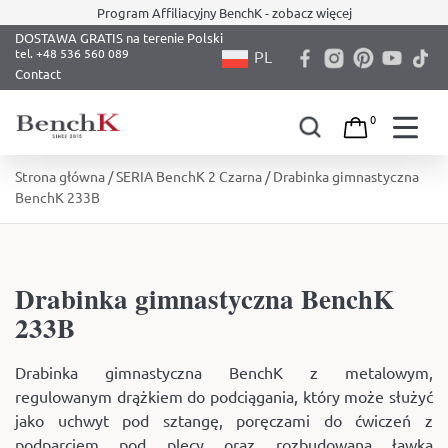
Program Affiliacyjny BenchK - zobacz więcej
DOSTAWA GRATIS na terenie Polski
PL
Contact
0
Skip
Strona główna
/
SERIA BenchK 2 Czarna
/ Drabinka gimnastyczna
to
BenchK 233B
content
Drabinka gimnastyczna BenchK
233B
Drabinka gimnastyczna BenchK z metalowym,
regulowanym drążkiem do podciągania, który może służyć
jako uchwyt pod sztangę, poręczami do ćwiczeń z
podparciem pod plecy oraz rozbudowaną ławką