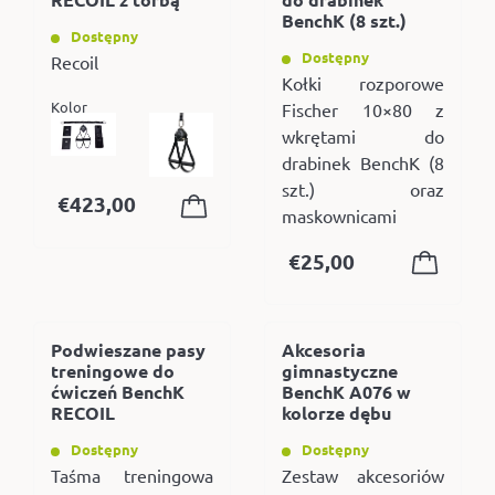
BenchK (8 szt.)
Dostępny
Dostępny
Recoil
Kołki rozporowe
Kolor
Fischer 10×80 z
wkrętami do
drabinek BenchK (8
szt.) oraz
€
423,00
maskownicami
€
25,00
Podwieszane pasy
Akcesoria
treningowe do
gimnastyczne
ćwiczeń BenchK
BenchK A076 w
RECOIL
kolorze dębu
Dostępny
Dostępny
Taśma treningowa
Zestaw akcesoriów