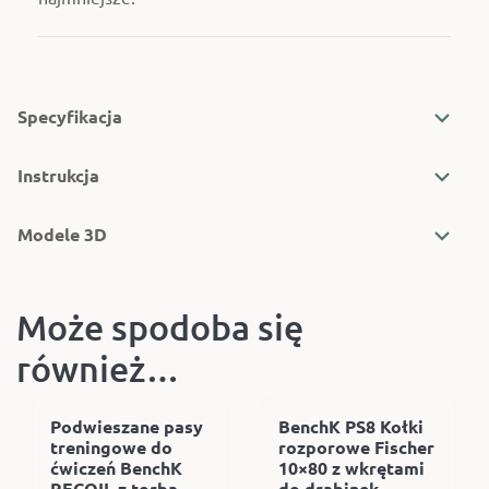
Specyfikacja
Instrukcja
Modele 3D
Może spodoba się
również…
Podwieszane pasy
BenchK PS8 Kołki
treningowe do
rozporowe Fischer
ćwiczeń BenchK
10×80 z wkrętami
RECOIL z torbą
do drabinek