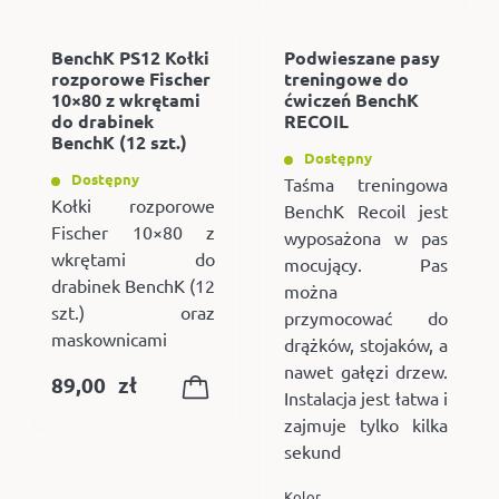
BenchK PS12 Kołki
Podwieszane pasy
rozporowe Fischer
treningowe do
10×80 z wkrętami
ćwiczeń BenchK
do drabinek
RECOIL
BenchK (12 szt.)
Dostępny
Dostępny
Taśma treningowa
Kołki rozporowe
BenchK Recoil jest
Fischer 10×80 z
wyposażona w pas
wkrętami do
mocujący. Pas
drabinek BenchK (12
można
szt.) oraz
przymocować do
maskownicami
drążków, stojaków, a
nawet gałęzi drzew.
89,00
zł
Instalacja jest łatwa i
zajmuje tylko kilka
sekund
Kolor