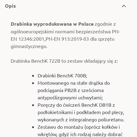
Opis
Drabinka wyprodukowana w Polsce
zgodnie z
ogólnoeuropejskimi normami bezpieczeństwa PN-
EN 12346:2001,PN-EN 913:2019-03 dla sprzętu
gimnastycznego.
Drabinka BenchK 722B to zestaw składający się z:
Drabinki BenchK 700B;
Montowanego na stałe drążka do
podciągania PB2B z sześcioma
antypoślizgowymi uchwytami;
Poręczy do ćwiczeń BenchK DB1B z
podłokietnikami i podkładem pod plecy,
wykonanych z integralnego poliuretanu.
Zestawu do montażu (oprócz kołków i
wkrętów, gdyż ich rodzaj należy dobrać