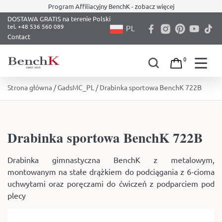
Program Affiliacyjny BenchK - zobacz więcej
DOSTAWA GRATIS na terenie Polski
PL
Contact
0
Skip
Strona główna
/
GadsMC_PL
/ Drabinka sportowa BenchK 722B
to
content
Drabinka sportowa BenchK 722B
Drabinka gimnastyczna BenchK z metalowym,
montowanym na stałe drążkiem do podciągania z 6-cioma
uchwytami oraz poręczami do ćwiczeń z podparciem pod
plecy