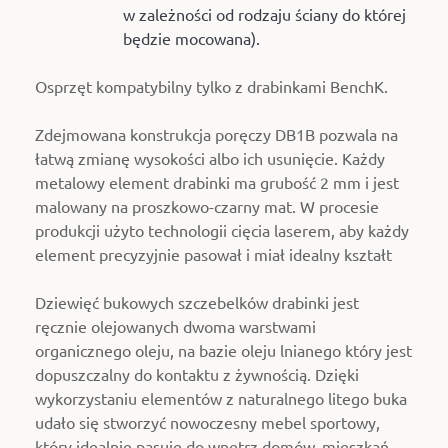
w zależności od rodzaju ściany do której
będzie mocowana).
Osprzęt kompatybilny tylko z drabinkami BenchK.
Zdejmowana konstrukcja poręczy DB1B pozwala na
łatwą zmianę wysokości albo ich usunięcie. Każdy
metalowy element drabinki ma grubość 2 mm i jest
malowany na proszkowo-czarny mat. W procesie
produkcji użyto technologii cięcia laserem, aby każdy
element precyzyjnie pasował i miał idealny kształt
Dziewięć bukowych szczebelków drabinki jest
ręcznie olejowanych
dwoma warstwami
organicznego oleju, na bazie oleju lnianego który jest
dopuszczalny do kontaktu z żywnością
. Dzięki
wykorzystaniu elementów z naturalnego litego buka
udało się stworzyć nowoczesny mebel sportowy,
który idealnie pasuje do wnętrz domów, mieszkań,