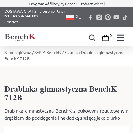
Program Affiliacyjny BenchK - zobacz więcej
DOSTAWA GRATIS na terenie Polski
PL
Contact
0
Skip
Strona główna
/
SERIA BenchK 7 Czarna
/ Drabinka gimnastyczna
to
BenchK 712B
content
Drabinka gimnastyczna BenchK
712B
Drabinka gimnastyczna BenchK z bukowym regulowanym
drążkiem do podciągania i nakładką służącą jako biurko