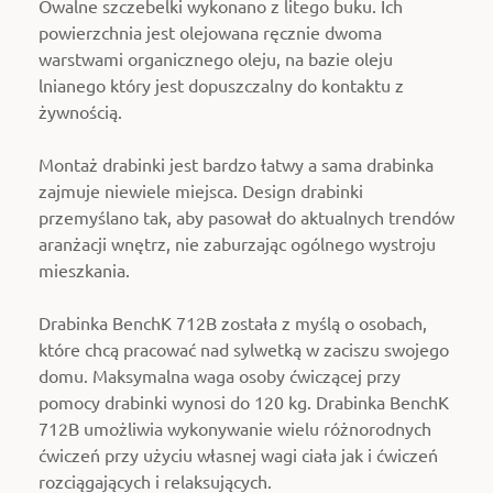
Owalne szczebelki wykonano z litego buku. Ich
powierzchnia jest olejowana ręcznie
dwoma
warstwami organicznego oleju, na bazie oleju
lnianego który jest dopuszczalny do kontaktu z
żywnością.
Montaż drabinki jest bardzo łatwy a sama drabinka
zajmuje niewiele miejsca. Design drabinki
przemyślano tak, aby pasował do aktualnych trendów
aranżacji wnętrz, nie zaburzając ogólnego wystroju
mieszkania.
Drabinka BenchK 712B została z myślą o osobach,
które chcą pracować nad sylwetką w zaciszu swojego
domu. Maksymalna waga osoby ćwiczącej przy
pomocy drabinki wynosi do 120 kg. Drabinka BenchK
712B umożliwia wykonywanie wielu różnorodnych
ćwiczeń przy użyciu własnej wagi ciała jak i ćwiczeń
rozciągających i relaksujących.