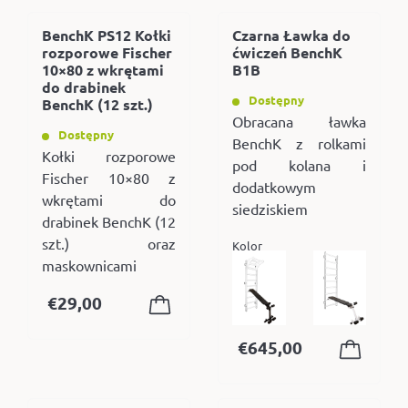
BenchK PS12 Kołki
Czarna Ławka do
rozporowe Fischer
ćwiczeń BenchK
10×80 z wkrętami
B1B
do drabinek
Dostępny
BenchK (12 szt.)
Obracana ławka
Dostępny
BenchK z rolkami
Kołki rozporowe
pod kolana i
Fischer 10×80 z
dodatkowym
wkrętami do
siedziskiem
drabinek BenchK (12
szt.) oraz
Kolor
maskownicami
€
29,00
€
645,00