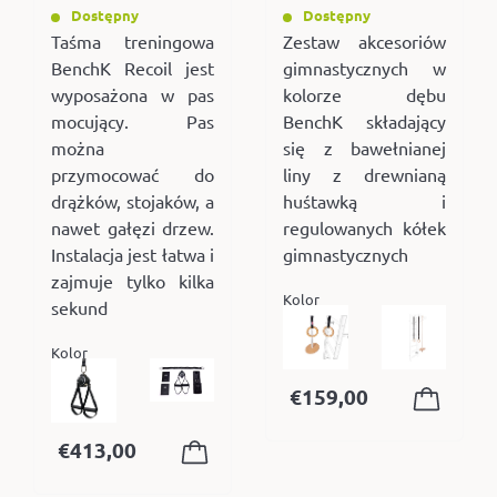
Dostępny
Dostępny
Taśma treningowa
Zestaw akcesoriów
BenchK Recoil jest
gimnastycznych w
wyposażona w pas
kolorze dębu
mocujący. Pas
BenchK składający
można
się z bawełnianej
przymocować do
liny z drewnianą
drążków, stojaków, a
huśtawką i
nawet gałęzi drzew.
regulowanych kółek
Instalacja jest łatwa i
gimnastycznych
zajmuje tylko kilka
Kolor
sekund
Kolor
€
159,00
€
413,00