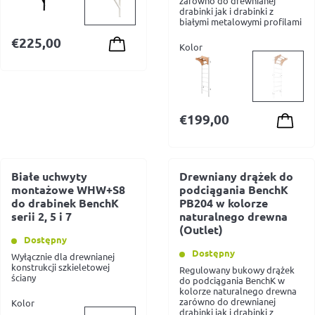
zarówno do drewnianej
drabinki jak i drabinki z
białymi metalowymi profilami
€
225,00
Kolor
€
199,00
Białe uchwyty
Drewniany drążek do
montażowe WHW+S8
podciągania BenchK
do drabinek BenchK
PB204 w kolorze
serii 2, 5 i 7
naturalnego drewna
(Outlet)
Dostępny
Dostępny
Wyłącznie dla drewnianej
konstrukcji szkieletowej
Regulowany bukowy drążek
ściany
do podciągania BenchK w
kolorze naturalnego drewna
zarówno do drewnianej
Kolor
drabinki jak i drabinki z