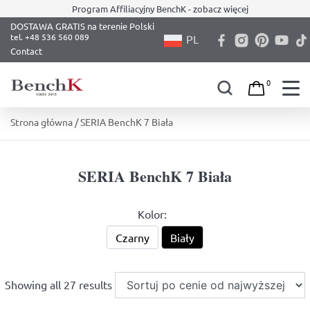
Program Affiliacyjny BenchK - zobacz więcej
DOSTAWA GRATIS na terenie Polski
PL
Contact
0
Skip
Strona główna
/ SERIA BenchK 7 Biała
to
content
SERIA BenchK 7 Biała
Kolor:
Czarny
Biały
Showing all 27 results