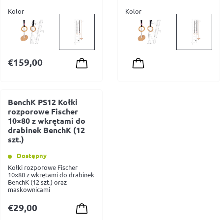
Kolor
Kolor
€
159,00
BenchK PS12 Kołki
rozporowe Fischer
10×80 z wkrętami do
drabinek BenchK (12
szt.)
Dostępny
Kołki rozporowe Fischer
10×80 z wkrętami do drabinek
BenchK (12 szt.) oraz
maskownicami
€
29,00