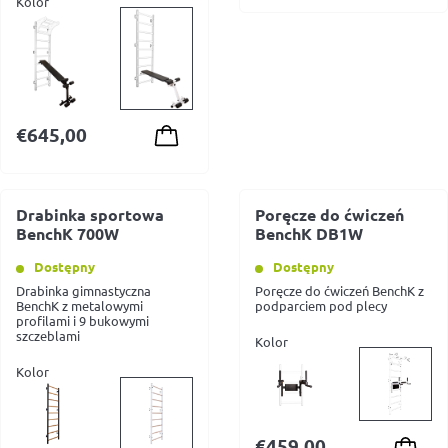
Kolor
€
645,00
Drabinka sportowa
Poręcze do ćwiczeń
BenchK 700W
BenchK DB1W
Dostępny
Dostępny
Drabinka gimnastyczna
Poręcze do ćwiczeń BenchK z
BenchK z metalowymi
podparciem pod plecy
profilami i 9 bukowymi
szczeblami
Kolor
Kolor
€
459,00