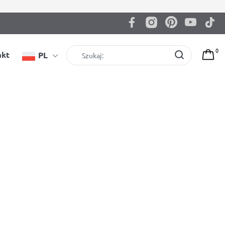
0
akt
PL
howing all 6 results
domu –
Uchwyt na worek bokserski BenchK
K D8 2w1
BBHW
Dostępny
hwytami –