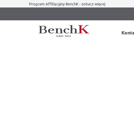
Program Affiliacyjny BenchK - zobacz więcej
Kont
Dip Bar and Pull-Up Bar
S
e pasy treningowe do
Drążek do podciągania w 
nchK RECOIL
poręcze do ćwiczeń Bench
Dostępny
wa BenchK Recoil jest wyposażona
Drążek do podciągania z 4-ema uc