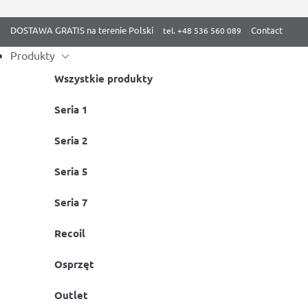
DOSTAWA GRATIS na terenie Polski
Contact
Produkty
Wszystkie produkty
Skip
Seria 1
Strona główna
/ Dip Bar and Pull-Up Bar
to
Seria 2
content
Seria 5
Seria 7
Recoil
Podwieszane pasy treningowe do
Podwieszan
ćwiczeń BenchK RECOIL z torbą
ćwiczeń Be
Osprzęt
Dostępny
Dostępny
Outlet
Recoil
Taśma treningo