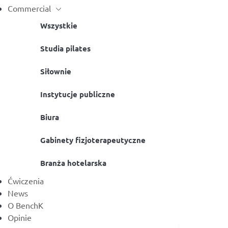
w pas mocując
Commercial
drążków, stoja
Kolor
Instalacja jest 
Wszystkie
Kolor
Studia pilates
€
423,00
Siłownie
€
413,00
Instytucje publiczne
Uchwyt na worek bokserski BenchK
Materac gi
Biura
BBHB
szary
Dostępny
Dostępny
Gabinety fizjoterapeutyczne
Składany, szar
bezftalanowy
Kolor
Branża hotelarska
Kolor
Ćwiczenia
News
€
225,00
O BenchK
€
145,00
Opinie