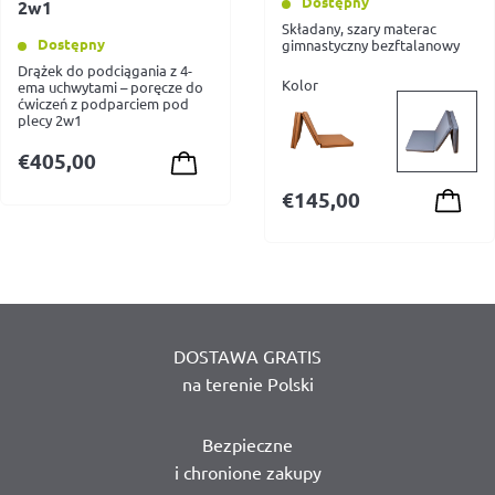
Dostępny
2w1
Składany, szary materac
Dostępny
gimnastyczny bezftalanowy
Drążek do podciągania z 4-
Kolor
ema uchwytami – poręcze do
ćwiczeń z podparciem pod
plecy 2w1
€
405,00
€
145,00
DOSTAWA GRATIS
na terenie Polski
Bezpieczne
i chronione zakupy