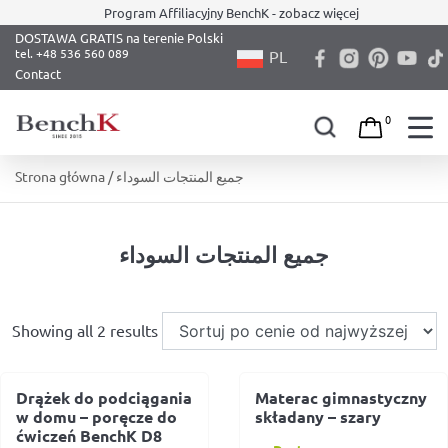
Program Affiliacyjny BenchK - zobacz więcej
DOSTAWA GRATIS na terenie Polski
PL
Contact
0
Skip
Strona główna
/ جميع المنتجات السوداء
to
content
جميع المنتجات السوداء
Showing all 2 results
Drążek do podciągania
Materac gimnastyczny
w domu – poręcze do
składany – szary
ćwiczeń BenchK D8