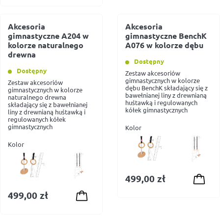
cena
cena
629,00 zł.
503,00 zł.
wynosiła:
wynosi:
Akcesoria
Akcesoria
629,00 zł.
503,20 zł.
gimnastyczne A204 w
gimnastyczne BenchK
kolorze naturalnego
A076 w kolorze dębu
drewna
Dostępny
Dostępny
Zestaw akcesoriów
gimnastycznych w kolorze
Zestaw akcesoriów
dębu BenchK składający się z
gimnastycznych w kolorze
bawełnianej liny z drewnianą
naturalnego drewna
huśtawką i regulowanych
składający się z bawełnianej
kółek gimnastycznych
liny z drewnianą huśtawką i
regulowanych kółek
gimnastycznych
Kolor
Kolor
499,00
zł
499,00
zł