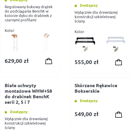
Dostępny
Regulowany bukowy drążek
do podciągania BenchK w
Wyłącznie dla drewnianej
kolorze dębu do drabinek z
konstrukcji szkieletowej
czarnymi profilami
ściany
Kolor
Kolor
629,00
zł
555,00
zł
Białe uchwyty
Skórzane Rękawice
montażowe WHW+S8
Bokserskie
do drabinek BenchK
Dostępny
serii 2, 5 i 7
Dostępny
549,00
zł
Wyłącznie dla drewnianej
konstrukcji szkieletowej
ściany