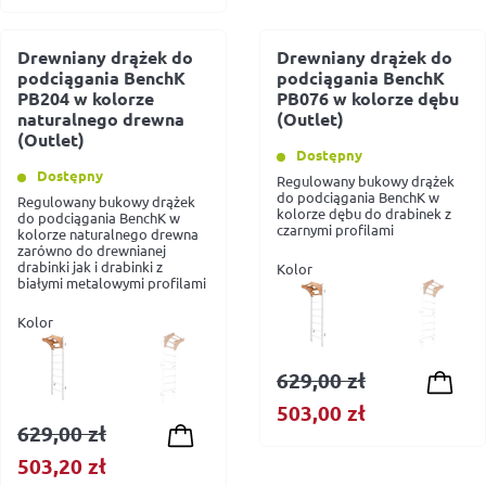
Drewniany drążek do
Drewniany drążek do
podciągania BenchK
podciągania BenchK
PB204 w kolorze
PB076 w kolorze dębu
naturalnego drewna
(Outlet)
(Outlet)
Dostępny
Dostępny
Regulowany bukowy drążek
do podciągania BenchK w
Regulowany bukowy drążek
kolorze dębu do drabinek z
do podciągania BenchK w
czarnymi profilami
kolorze naturalnego drewna
zarówno do drewnianej
drabinki jak i drabinki z
Kolor
białymi metalowymi profilami
Kolor
629,00
zł
Pierwotna
Aktualna
503,00
zł
629,00
zł
cena
cena
Pierwotna
Aktualna
503,20
zł
wynosiła:
wynosi: