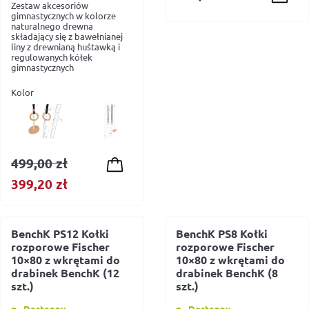
Zestaw akcesoriów
gimnastycznych w kolorze
naturalnego drewna
składający się z bawełnianej
liny z drewnianą huśtawką i
regulowanych kółek
gimnastycznych
Kolor
499,00
zł
Pierwotna
Aktualna
399,20
zł
cena
cena
wynosiła:
wynosi:
BenchK PS12 Kołki
BenchK PS8 Kołki
499,00 zł.
399,20 zł.
rozporowe Fischer
rozporowe Fischer
10×80 z wkrętami do
10×80 z wkrętami do
drabinek BenchK (12
drabinek BenchK (8
szt.)
szt.)
Dostępny
Dostępny