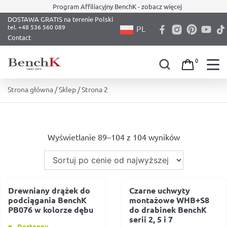
Program Affiliacyjny BenchK - zobacz więcej
DOSTAWA GRATIS na terenie Polski
PL
Contact
0
Skip
Strona główna
/
Sklep
/ Strona 2
to
content
Wyświetlanie 89–104 z 104 wyników
Drewniany drążek do
Czarne uchwyty
podciągania BenchK
montażowe WHB+S8
PB076 w kolorze dębu
do drabinek BenchK
serii 2, 5 i 7
Dostępny