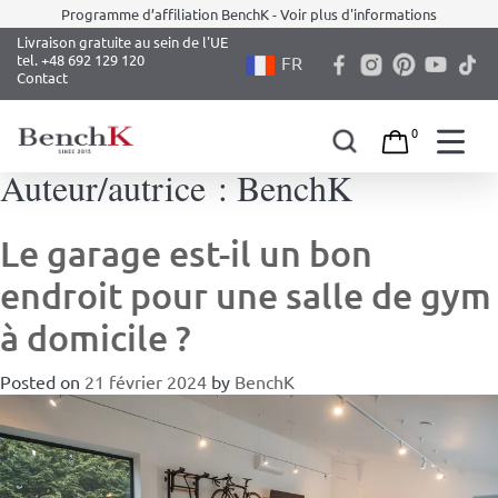
Programme d’affiliation BenchK - Voir plus d'informations
Livraison gratuite au sein de l'UE
tel. +48 692 129 120
FR
Contact
0
Auteur/autrice :
BenchK
Skip
to
content
Le garage est-il un bon
endroit pour une salle de gym
à domicile ?
Posted on
21 février 2024
by
BenchK