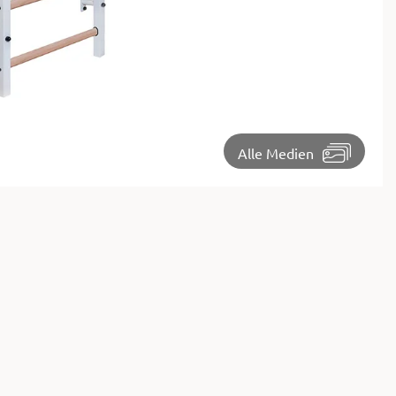
⏵
Alle Medien