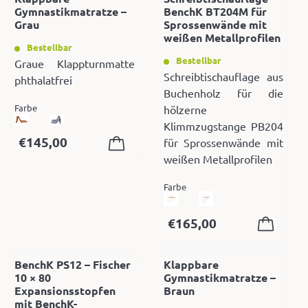
Gymnastikmatratze –
BenchK BT204M für
Grau
Sprossenwände mit
weißen Metallprofilen
Bestellbar
Bestellbar
Graue Klappturnmatte
Schreibtischauflage aus
phthalatfrei
Buchenholz für die
Farbe
hölzerne
Klimmzugstange PB204
€
145,00
für Sprossenwände mit
weißen Metallprofilen
Farbe
€
165,00
BenchK PS12 – Fischer
Klappbare
10 × 80
Gymnastikmatratze –
Expansionsstopfen
Braun
mit BenchK-