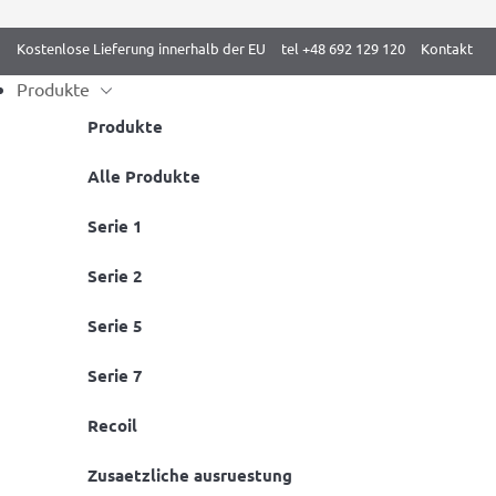
Kostenlose Lieferung innerhalb der EU
tel +48 692 129 120
Kontakt
Produkte
Produkte
Skip
Alle Produkte
Start
/
BenchK 7 Serie weiß
/ Sprossenwand BenchK 711W mit Kli
to
Serie 1
content
Serie 2
Serie 5
Serie 7
Recoil
Zusaetzliche ausruestung