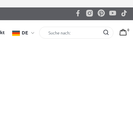
0
kt
DE
Sprossenwand BenchK 711W mit
Klimmzugstange aus Holz
BenchK Sprossenwand mit verstellbarer
Klimmzugstange aus Buchenholz
€
705,00