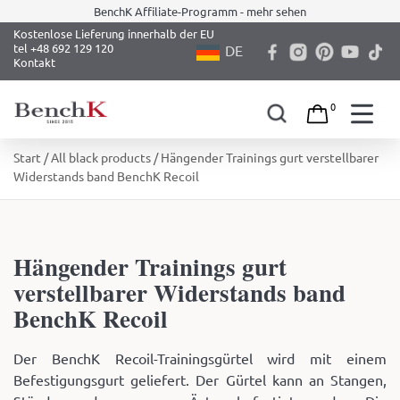
BenchK Affiliate-Programm - mehr sehen
Kostenlose Lieferung innerhalb der EU
tel +48 692 129 120
DE
Kontakt
0
Skip
Start
/
All black products
/ Hängender Trainings gurt verstellbarer
to
Widerstands band BenchK Recoil
content
Hängender Trainings gurt
verstellbarer Widerstands band
BenchK Recoil
Der BenchK Recoil-Trainingsgürtel wird mit einem
Befestigungsgurt geliefert. Der Gürtel kann an Stangen,