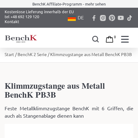
BenchK Affiliate-Programm - mehr sehen
Kostenlose Lieferung innerhalb der EU
tel +48 692 129 120
DE
Kontakt
0
Skip
Start
/
BenchK 2 Serie
/ Klimmzugstange aus Metall BenchK PB3B
to
content
Klimmzugstange aus Metall
BenchK PB3B
Feste Metallklimmzugstange BenchK mit 6 Griffen, die
auch als Stangenablage dienen kann