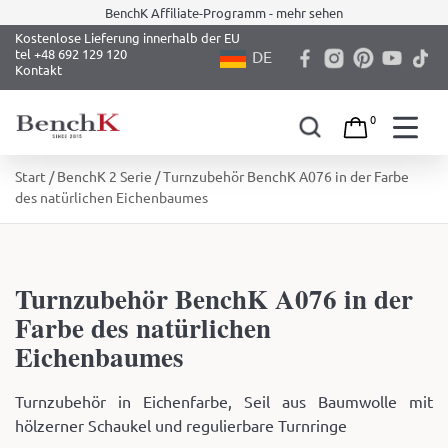
BenchK Affiliate-Programm - mehr sehen
Kostenlose Lieferung innerhalb der EU
tel +48 692 129 120
DE
Kontakt
0
Skip
Start
/
BenchK 2 Serie
/ Turnzubehör BenchK A076 in der Farbe
to
des natürlichen Eichenbaumes
content
Turnzubehör BenchK A076 in der
Farbe des natürlichen
Eichenbaumes
Turnzubehör in Eichenfarbe, Seil aus Baumwolle mit
hölzerner Schaukel und regulierbare Turnringe