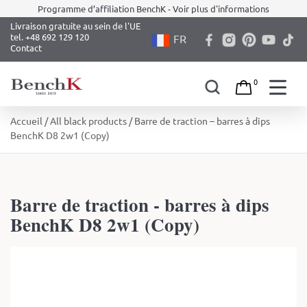
Programme d’affiliation BenchK - Voir plus d'informations
Livraison gratuite au sein de l'UE
tel. +48 692 129 120
FR
Contact
0
Skip
Accueil
/
All black products
/ Barre de traction – barres à dips
to
BenchK D8 2w1 (Copy)
content
Barre de traction - barres à dips
BenchK D8 2w1 (Copy)