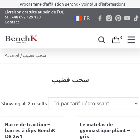
Programme d’affiliation BenchK - Voir plus d'informations
Livraison gratuite au sein de l'UE
tel. +48 692 129 120
FR
Contact
0
Skip
Accueil
/ سحب قضيب
to
content
سحب قضيب
Showing all 2 results
Barre de traction –
Le matelas de
barres à dips BenchK
gymnastique pliant –
D8 2w1
gris