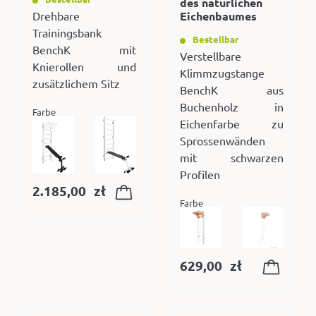
des natürlichen
Drehbare
Eichenbaumes
Trainingsbank
Bestellbar
BenchK mit
Verstellbare
Knierollen und
Klimmzugstange
zusätzlichem Sitz
BenchK aus
Buchenholz in
Farbe
Eichenfarbe zu
Sprossenwänden
mit schwarzen
Profilen
2.185,00
zł
Farbe
629,00
zł