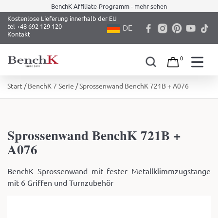
BenchK Affiliate-Programm - mehr sehen
Kostenlose Lieferung innerhalb der EU
tel +48 692 129 120
DE
Kontakt
0
Skip
Start
/
BenchK 7 Serie
/ Sprossenwand BenchK 721B + A076
to
content
Sprossenwand BenchK 721B +
A076
BenchK Sprossenwand mit fester Metallklimmzugstange
mit 6 Griffen und Turnzubehör