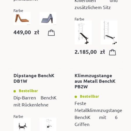
zusätzlichem Sitz
Farbe
Farbe
449,00
zł
2.185,00
zł
Dipstange BenchK
Klimmzugstange
DB1W
aus Metall BenchK
PB2W
Bestellbar
Bestellbar
Dip-Barren BenchK
Feste
mit Rückenlehne
Metallklimmzugstange
Farbe
BenchK mit 6
Griffen