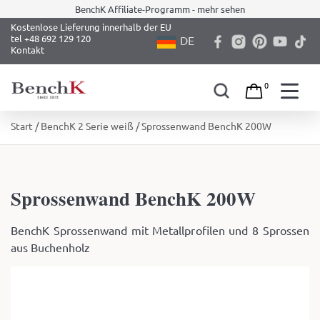
BenchK Affiliate-Programm - mehr sehen
Kostenlose Lieferung innerhalb der EU
tel +48 692 129 120
DE
Kontakt
0
Skip
Start
/
BenchK 2 Serie weiß
/ Sprossenwand BenchK 200W
to
content
Sprossenwand BenchK 200W
BenchK Sprossenwand mit Metallprofilen und 8 Sprossen
aus Buchenholz