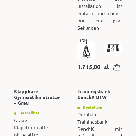
Installation ist
einfach und dauert
nur ein paar
Sekunden
Farbe
1.715,00
zł
Klappbare
Trainingsbank
Gymnastikmatratze
BenchK B1W
– Grau
Bestellbar
Bestellbar
Drehbare
Graue
Trainingsbank
Klappturnmatte
BenchK mit
phthalatfrei
Knierollen und