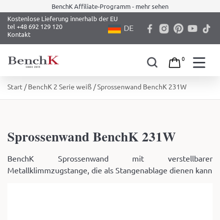
BenchK Affiliate-Programm - mehr sehen
Kostenlose Lieferung innerhalb der EU
tel +48 692 129 120
DE
Kontakt
0
Skip
Start
/
BenchK 2 Serie weiß
/ Sprossenwand BenchK 231W
to
content
Sprossenwand BenchK 231W
BenchK Sprossenwand mit verstellbarer
Metallklimmzugstange, die als Stangenablage dienen kann