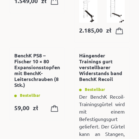
1.549,00
zł
2.185,00
zł
BenchK PS8 –
Hängender
Fischer 10 × 80
Trainings gurt
Expansionsstopfen
verstellbarer
mit BenchK-
Widerstands band
Leiterschrauben (8
BenchK Recoil
Stk.)
Bestellbar
Bestellbar
Der BenchK Recoil-
Trainingsgürtel wird
59,00
zł
mit einem
Befestigungsgurt
geliefert. Der Gürtel
kann an Stangen,