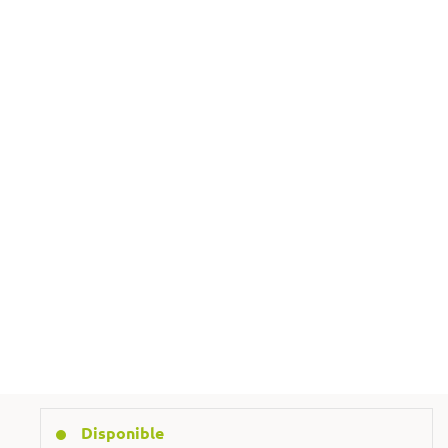
Ajouter au panier
@ Poser une question
+48 692 129 120
Disponible