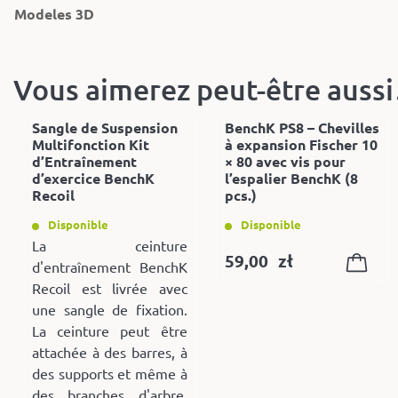
Modeles 3D
Vous aimerez peut-être auss
Sangle de Suspension
BenchK PS8 – Chevilles
Multifonction Kit
à expansion Fischer 10
d’Entraînement
× 80 avec vis pour
d’exercice BenchK
l’espalier BenchK (8
Recoil
pcs.)
Disponible
Disponible
La ceinture
59,00
zł
d'entraînement BenchK
Recoil est livrée avec
une sangle de fixation.
La ceinture peut être
attachée à des barres, à
des supports et même à
des branches d'arbre.