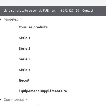
Livraison gratuite au sein de l'UE
tel. +48 692 129 120
Contact
Modèles
Tous les produits
Skip
Série 1
Accueil
/
Tous les produits noirs
/ Espalier de gymnastique Bench
to
Série 2
content
Série 5
Série 7
Recoil
Équipement supplémentaire
Commercial