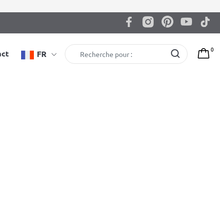
0
act
FR
Espalier de gymnastique BenchK 232W
4.129,00
zł
EAN: 5903317830924
Couleur: blanc