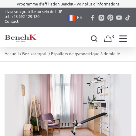
Programme d’affiliation BenchK - Voir plus d'informations
Livraison gratuite au sein de l'UE
tel. +48 692 129 120
FR
Contact
0
Skip
Accueil
/
Bez kategorii
/ Espaliers de gymnastique à domicile
to
content